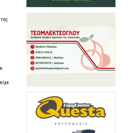
 της
ε
είχε