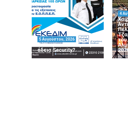
4 Αυ
Χαι
Αντ
Πέλ
Τζα
του
5 Αυγούστου, 2026
Θέλεις να αποκτήσεις
Αλμ
άδεια Security?
202