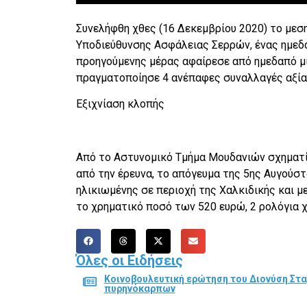
Συνελήφθη χθες (16 Δεκεμβρίου 2020) το μεσ
Υποδιεύθυνσης Ασφάλειας Σερρών, ένας ημεδ
προηγούμενης μέρας αφαίρεσε από ημεδαπό μί
πραγματοποίησε 4 ανέπαφες συναλλαγές αξίας
Εξιχνίαση κλοπής
Από το Αστυνομικό Τμήμα Μουδανιών σχηματ
από την έρευνα, το απόγευμα της 5ης Αυγούστο
ηλικιωμένης σε περιοχή της Χαλκιδικής και μ
το χρηματικό ποσό των 520 ευρώ, 2 ρολόγια χ
Όλες οι Ειδήσεις
Κοινοβουλευτική ερώτηση του Διονύση Στα
πυρηνόκαρπων