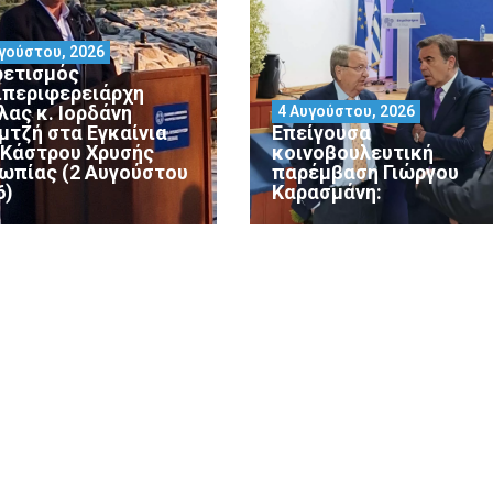
γούστου, 2026
ρετισμός
ιπεριφερειάρχη
λας κ. Ιορδάνη
4 Αυγούστου, 2026
μτζή στα Εγκαίνια
Επείγουσα
 Κάστρου Χρυσής
κοινοβουλευτική
ωπίας (2 Αυγούστου
παρέμβαση Γιώργου
6)
Καρασμάνη: