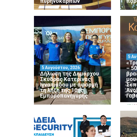
πυρηνόκαρπων
παρ
5 Αυ
«Τρ
– 5
5 Αυγούστου, 2026
Δήλωση της Δημάρχου
βρα
Σκύδρας Κατερίνας
μου
Ιγνατιάδου με αφορμή
Σεπ
τη λήξη της 10ης
Ανο
Εμποροπανήγυρης
Γαβ