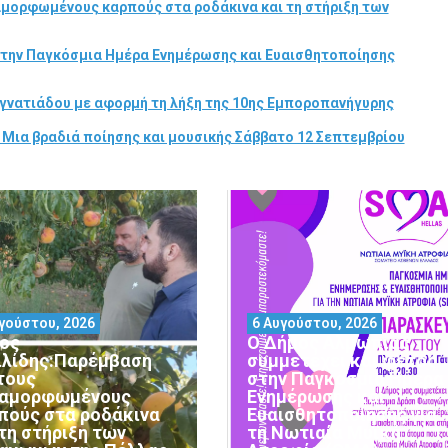
αμορφωμένους καρπούς στα ροδάκινα και τη στήριξη των
στην Παγκόσμια Ημέρα Ενημέρωσης και Ευαισθητοποίησης
γνατιάδου με αφορμή τη λήξη της 10ης Εμποροπανήγυρης
 Μια βραδιά ποίησης και μουσικής Σάββατο 12 Σεπτεμβρίου
γούστου, 2026
6 Αυγούστου, 2026
ος
Ο Δήμος Αλμωπίας
ιλίδης:Παρέμβαση
συμμετέχει και φέτος
 τους
στην Παγκόσμια Ημέρα
αμορφωμένους
Ενημέρωσης και
πούς στα ροδάκινα
Ευαισθητοποίησης για
 τη στήριξη των
τη Νωτιαία Μυϊκή