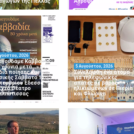
αγωγών της Πέλλας
Ατροφία (SMA)
γούστου, 2026
αγουδάμε Καββαδία
0 χρόνια μετά…» Μια
5 Αυγούστου, 2026
διά ποίησης και
Συνελήφθη ένα άτομο
σικής Σάββατο 12
για τηλεφωνικές
τεμβρίου Έδεσσα –
απάτες σε βάρος
ιχτό Θέατρο
ηλικιωμένων σε Πιερία
αλιώτισσας
και Φλώρινα