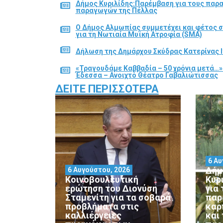
Δήμος Κυριλίδης:Παρέμβαση για τους παρ
παραγωγών της Πέλλας
Ο Δήμος Αλμωπίας συμμετέχει και φέτος 
για τη Νωτιαία Μυϊκή Ατροφία (SMA)
Δήλωση της Δημάρχου Σκύδρας Κατερίνας Ι
«Τραγουδάμε Καββαδία – 50 χρόνια μετά…»
Έδεσσα – Ανοιχτό Θέατρο Γαβαλιώτισσας
ΔΕΊΤΕ ΠΕΡΙΣΣΌΤΕΡΑ
6 Αυ
Δήμ
6 Αυγούστου, 2026
Κοινοβουλευτική
Κυρ
ερώτηση του Διονύση
για
Σταμενίτη για τα σοβαρά
παρ
προβλήματα στις
καρ
καλλιέργειες
και