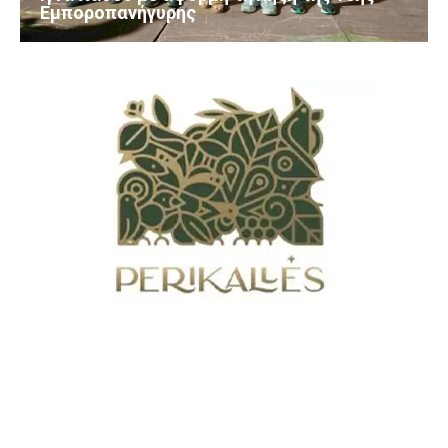
Εμποροπανήγυρης