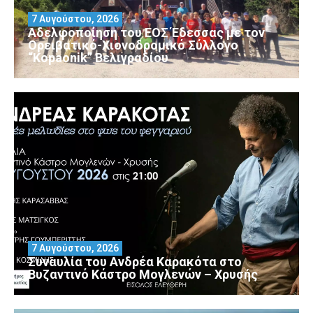
7 Αυγούστου, 2026
Αδελφοποίηση του ΕΟΣ Έδεσσας με τον
Ορειβατικό-Χιονοδρομικό Σύλλογο
“Kopaonik” Βελιγραδίου
7 Αυγούστου, 2026
Συναυλία του Ανδρέα Καρακότα στο
Βυζαντινό Κάστρο Μογλενών – Χρυσής