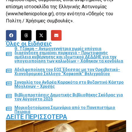
επίσημη ιστοσελίδα της Ελληνικής Αστυνομίας
(www.hellenicpolice.gr), στην ενότητα «Οδηγός του
Πολίτη / Χρήσιμες συμβουλές».
Όλες οι Ειδήσεις
Θ. Τζάκρη – Ανεμογεννήτρια χωρίς υπόγεια
διασύνδεση σημαίνει πυρκαγιά – Πρωτοφανής
αμέλεια κυβέρνησης και ιδιωτικού ΔΕΔΔΗΕ για την
υπογειοποίηση των καλωδίων – Χάθηκαν τα κονδύλια
Αδελφοποίηση του ΕΟΣ Έδεσσας με τον Ορειβατικό-
Χιονοδρομικό Σύλλογο “Kopaonik” Βελιγραδίου
Συναυλία του Ανδρέα Καρακότα στο Βυζαντινό Κάστρο
Μογλενών – Χρυσής
Βιβλιοπροτάσεις Δημοτικής Βιβλιοθήκης Σκύδρας για
τον Αύγούστο 2026
Μοριοδοτούμενα Σεμινάρια από το Πανεπιστήμιο
Πειραιά
ΔΕΊΤΕ ΠΕΡΙΣΣΌΤΕΡΑ