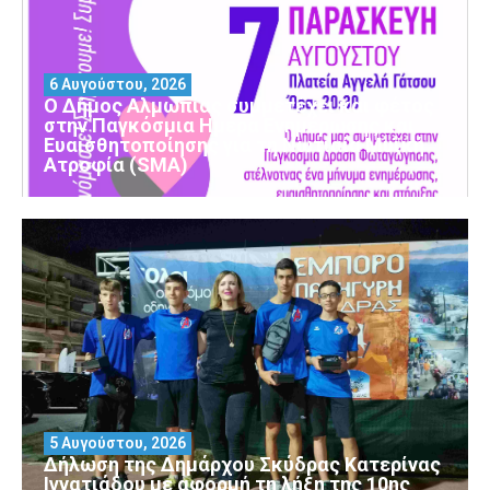
6 Αυγούστου, 2026
Ο Δήμος Αλμωπίας συμμετέχει και φέτος
στην Παγκόσμια Ημέρα Ενημέρωσης και
Ευαισθητοποίησης για τη Νωτιαία Μυϊκή
Ατροφία (SMA)
5 Αυγούστου, 2026
Δήλωση της Δημάρχου Σκύδρας Κατερίνας
Ιγνατιάδου με αφορμή τη λήξη της 10ης