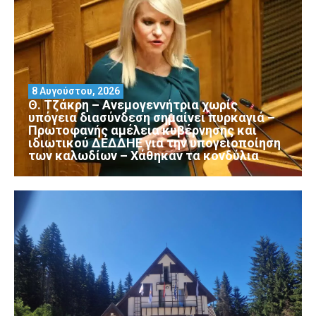
8 Αυγούστου, 2026
Θ. Τζάκρη – Ανεμογεννήτρια χωρίς
υπόγεια διασύνδεση σημαίνει πυρκαγιά –
Πρωτοφανής αμέλεια κυβέρνησης και
ιδιωτικού ΔΕΔΔΗΕ για την υπογειοποίηση
των καλωδίων – Χάθηκαν τα κονδύλια