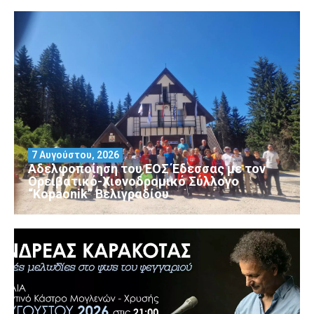
7 Αυγούστου, 2026
Αδελφοποίηση του ΕΟΣ Έδεσσας με τον
Ορειβατικό-Χιονοδρομικό Σύλλογο
“Kopaonik” Βελιγραδίου