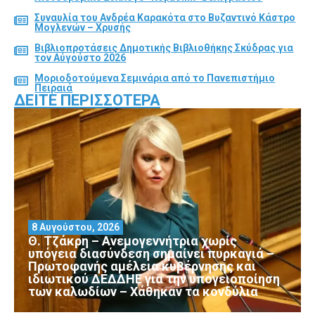
Συναυλία του Ανδρέα Καρακότα στο Βυζαντινό Κάστρο
Μογλενών – Χρυσής
Βιβλιοπροτάσεις Δημοτικής Βιβλιοθήκης Σκύδρας για
τον Αύγούστο 2026
Μοριοδοτούμενα Σεμινάρια από το Πανεπιστήμιο
Πειραιά
ΔΕΊΤΕ ΠΕΡΙΣΣΌΤΕΡΑ
8 Αυγούστου, 2026
Θ. Τζάκρη – Ανεμογεννήτρια χωρίς
υπόγεια διασύνδεση σημαίνει πυρκαγιά –
Πρωτοφανής αμέλεια κυβέρνησης και
ιδιωτικού ΔΕΔΔΗΕ για την υπογειοποίηση
των καλωδίων – Χάθηκαν τα κονδύλια