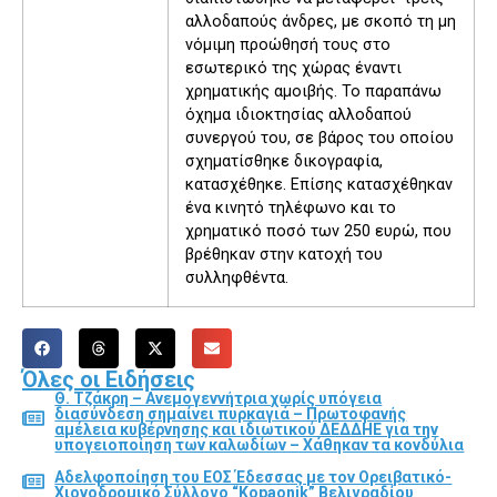
αλλοδαπούς άνδρες, με σκοπό τη μη
νόμιμη προώθησή τους στο
εσωτερικό της χώρας έναντι
χρηματικής αμοιβής. Το παραπάνω
όχημα ιδιοκτησίας αλλοδαπού
συνεργού του, σε βάρος του οποίου
σχηματίσθηκε δικογραφία,
κατασχέθηκε. Επίσης κατασχέθηκαν
ένα κινητό τηλέφωνο και το
χρηματικό ποσό των 250 ευρώ, που
βρέθηκαν στην κατοχή του
συλληφθέντα.
Όλες οι Ειδήσεις
Θ. Τζάκρη – Ανεμογεννήτρια χωρίς υπόγεια
διασύνδεση σημαίνει πυρκαγιά – Πρωτοφανής
αμέλεια κυβέρνησης και ιδιωτικού ΔΕΔΔΗΕ για την
υπογειοποίηση των καλωδίων – Χάθηκαν τα κονδύλια
Αδελφοποίηση του ΕΟΣ Έδεσσας με τον Ορειβατικό-
Χιονοδρομικό Σύλλογο “Kopaonik” Βελιγραδίου