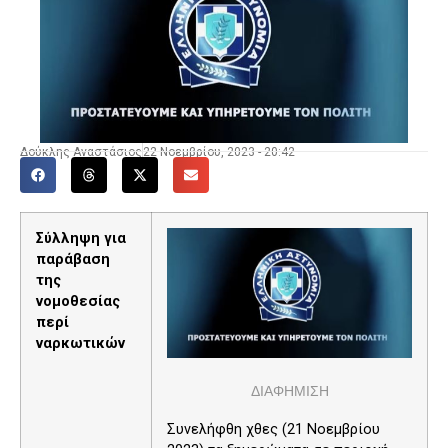
Δούκλης Αναστάσιος
22 Νοεμβρίου, 2023 - 20:42
Σύλληψη για
παράβαση
της
νομοθεσίας
περί
ναρκωτικών
ΔΙΑΦΗΜΙΣΗ
Συνελήφθη χθες (21 Νοεμβρίου