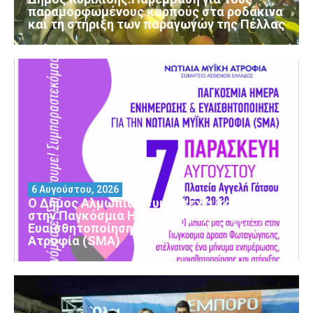
παραμορφωμένους καρπούς στα ροδάκινα
και τη στήριξη των παραγωγών της Πέλλας
6 Αυγούστου, 2026
Ο Δήμος Αλμωπίας συμμετέχει και φέτος
στην Παγκόσμια Ημέρα Ενημέρωσης και
Ευαισθητοποίησης για τη Νωτιαία Μυϊκή
Ατροφία (SMA)