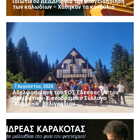
ιδιωτικού ΔΕΔΔΗΕ για την υπογειοποίηση
των καλωδίων – Χάθηκαν τα κονδύλια
7 Αυγούστου, 2026
Αδελφοποίηση του ΕΟΣ Έδεσσας με τον
Ορειβατικό-Χιονοδρομικό Σύλλογο
“Kopaonik” Βελιγραδίου