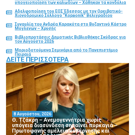
υπογειοποίηση των καλωδίων – Χάθηκαν τα κονδύλια
Αδελφοποίηση του ΕΟΣ Έδεσσας με τον Ορειβατικό-
Χιονοδρομικό Σύλλογο “Kopaonik” Βελιγραδίου
Συναυλία του Ανδρέα Καρακότα στο Βυζαντινό Κάστρο
Μογλενών – Χρυσής
Βιβλιοπροτάσεις Δημοτικής Βιβλιοθήκης Σκύδρας για
τον Αύγούστο 2026
Μοριοδοτούμενα Σεμινάρια από το Πανεπιστήμιο
Πειραιά
ΔΕΊΤΕ ΠΕΡΙΣΣΌΤΕΡΑ
8 Αυγούστου, 2026
Θ. Τζάκρη – Ανεμογεννήτρια χωρίς
υπόγεια διασύνδεση σημαίνει πυρκαγιά –
Πρωτοφανής αμέλεια κυβέρνησης και