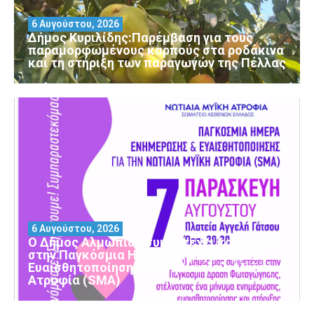
6 Αυγούστου, 2026
Δήμος Κυριλίδης:Παρέμβαση για τους
παραμορφωμένους καρπούς στα ροδάκινα
και τη στήριξη των παραγωγών της Πέλλας
6 Αυγούστου, 2026
Ο Δήμος Αλμωπίας συμμετέχει και φέτος
στην Παγκόσμια Ημέρα Ενημέρωσης και
Ευαισθητοποίησης για τη Νωτιαία Μυϊκή
Ατροφία (SMA)