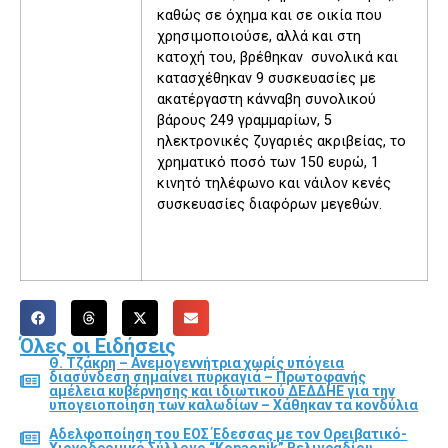
καθώς σε όχημα και σε οικία που
χρησιμοποιούσε, αλλά και στη
κατοχή του, βρέθηκαν συνολικά και
κατασχέθηκαν 9 συσκευασίες με
ακατέργαστη κάνναβη συνολικού
βάρους 249 γραμμαρίων, 5
ηλεκτρονικές ζυγαριές ακριβείας, το
χρηματικό ποσό των 150 ευρώ, 1
κινητό τηλέφωνο και νάιλον κενές
συσκευασίες διαφόρων μεγεθών.
Όλες οι Ειδήσεις
Θ. Τζάκρη – Ανεμογεννήτρια χωρίς υπόγεια
διασύνδεση σημαίνει πυρκαγιά – Πρωτοφανής
αμέλεια κυβέρνησης και ιδιωτικού ΔΕΔΔΗΕ για την
υπογειοποίηση των καλωδίων – Χάθηκαν τα κονδύλια
Αδελφοποίηση του ΕΟΣ Έδεσσας με τον Ορειβατικό-