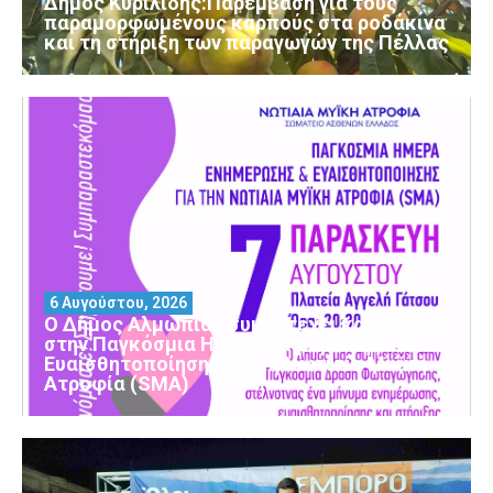
Δήμος Κυριλίδης:Παρέμβαση για τους
παραμορφωμένους καρπούς στα ροδάκινα
και τη στήριξη των παραγωγών της Πέλλας
6 Αυγούστου, 2026
Ο Δήμος Αλμωπίας συμμετέχει και φέτος
στην Παγκόσμια Ημέρα Ενημέρωσης και
Ευαισθητοποίησης για τη Νωτιαία Μυϊκή
Ατροφία (SMA)