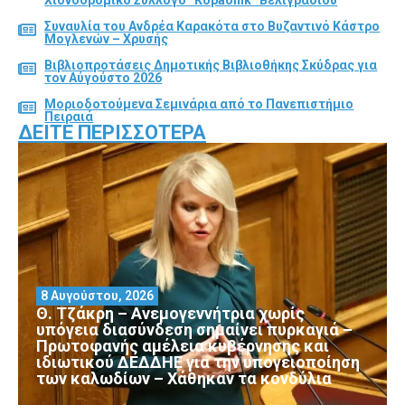
Χιονοδρομικό Σύλλογο “Kopaonik” Βελιγραδίου
Συναυλία του Ανδρέα Καρακότα στο Βυζαντινό Κάστρο
Μογλενών – Χρυσής
Βιβλιοπροτάσεις Δημοτικής Βιβλιοθήκης Σκύδρας για
τον Αύγούστο 2026
Μοριοδοτούμενα Σεμινάρια από το Πανεπιστήμιο
Πειραιά
ΔΕΊΤΕ ΠΕΡΙΣΣΌΤΕΡΑ
8 Αυγούστου, 2026
Θ. Τζάκρη – Ανεμογεννήτρια χωρίς
υπόγεια διασύνδεση σημαίνει πυρκαγιά –
Πρωτοφανής αμέλεια κυβέρνησης και
ιδιωτικού ΔΕΔΔΗΕ για την υπογειοποίηση
των καλωδίων – Χάθηκαν τα κονδύλια