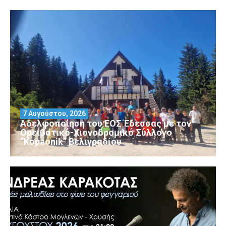
7 Αυγούστου, 2026
Αδελφοποίηση του ΕΟΣ Έδεσσας με τον
Ορειβατικό-Χιονοδρομικό Σύλλογο
“Kopaonik” Βελιγραδίου