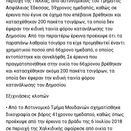
περιοχή της Πέλλας, από αστυνομικούς του Τμήματος
Ασφάλειας Έδεσσας, 59χρονος ημεδαπός, καθώς σε
έρευνα που έγινε σε όχημα που επέβαινε βρέθηκαν και
κατασχέθηκαν 200 πακέτα τσιγάρων, τα οποία δεν
έφεραν την ειδική ταινία φόρου κατανάλωσης του
Δημοσίου. Από την περαιτέρω έρευνα προέκυψε ότι τα
παραπάνω λαθραία τσιγάρα τα είχε προμηθευτεί έναντι
χρηματικού ποσού από 66χρονο ημεδαπό, ο οποίος
εντοπίστηκε και συνελήφθη. Σε έρευνα που
πραγματοποιήθηκε στην οικία του 66χρονου βρέθηκαν
και κατασχέθηκαν ακόμα 200 πακέτα τσιγάρων, τα
οποία δεν έφεραν την ειδική ταινία φόρου
κατανάλωσης του Δημοσίου.
Εξιχνιάσεις κλοπών
• Από το Αστυνομικό Τμήμα Μουδανιών σχηματίσθηκε
δικογραφία σε βάρος 41χρονου ημεδαπού, καθώς όπως
προέκυψε από την έρευνα το βράδυ της 6 Ιουλίου 2018
σε περιοχή της Χαλκιδικής αφαίρεσε από οικία το