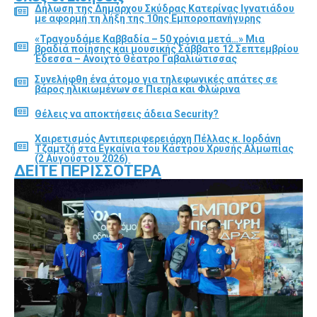
Δήλωση της Δημάρχου Σκύδρας Κατερίνας Ιγνατιάδου
με αφορμή τη λήξη της 10ης Εμποροπανήγυρης
«Τραγουδάμε Καββαδία – 50 χρόνια μετά…» Μια
βραδιά ποίησης και μουσικής Σάββατο 12 Σεπτεμβρίου
Έδεσσα – Ανοιχτό Θέατρο Γαβαλιώτισσας
Συνελήφθη ένα άτομο για τηλεφωνικές απάτες σε
βάρος ηλικιωμένων σε Πιερία και Φλώρινα
Θέλεις να αποκτήσεις άδεια Security?
Χαιρετισμός Αντιπεριφερειάρχη Πέλλας κ. Ιορδάνη
Τζαμτζή στα Εγκαίνια του Κάστρου Χρυσής Αλμωπίας
(2 Αυγούστου 2026)
ΔΕΊΤΕ ΠΕΡΙΣΣΌΤΕΡΑ