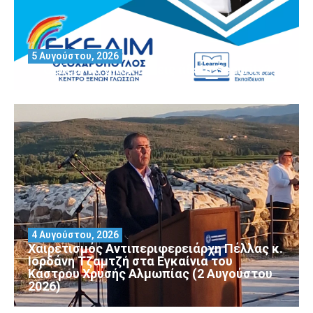
5 Αυγούστου, 2026
Θέλεις να αποκτήσεις άδεια Security?
4 Αυγούστου, 2026
Χαιρετισμός Αντιπεριφερειάρχη Πέλλας κ.
Ιορδάνη Τζαμτζή στα Εγκαίνια του
Κάστρου Χρυσής Αλμωπίας (2 Αυγούστου
2026)