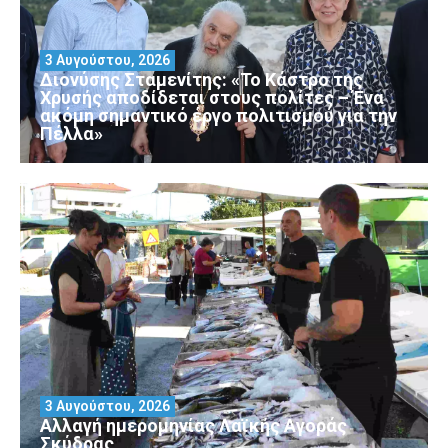
3 Αυγούστου, 2026
Διονύσης Σταμενίτης: «Το Κάστρο της
Χρυσής αποδίδεται στους πολίτες – Ένα
ακόμη σημαντικό έργο πολιτισμού για την
Πέλλα»
3 Αυγούστου, 2026
Αλλαγή ημερομηνίας Λαϊκής Αγοράς
Σκύδρας