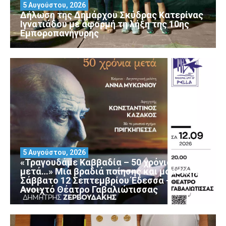
5 Αυγούστου, 2026
Δήλωση της Δημάρχου Σκύδρας Κατερίνας
Ιγνατιάδου με αφορμή τη λήξη της 10ης
Εμποροπανήγυρης
5 Αυγούστου, 2026
«Τραγουδάμε Καββαδία – 50 χρόνια
μετά…» Μια βραδιά ποίησης και μουσικής
Σάββατο 12 Σεπτεμβρίου Έδεσσα –
Ανοιχτό Θέατρο Γαβαλιώτισσας