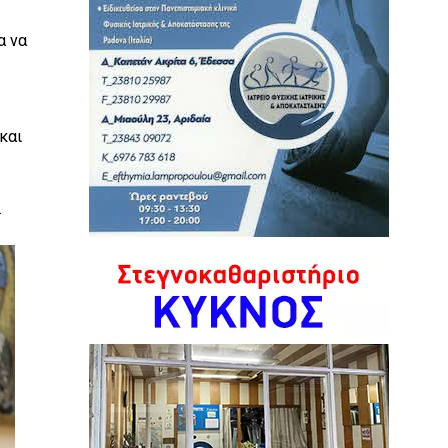
α να
και
.