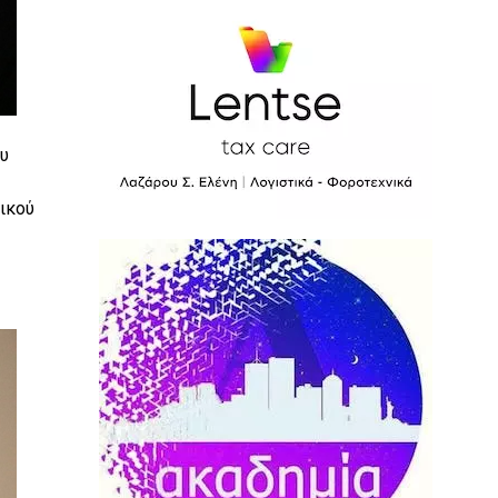
υ
ικού