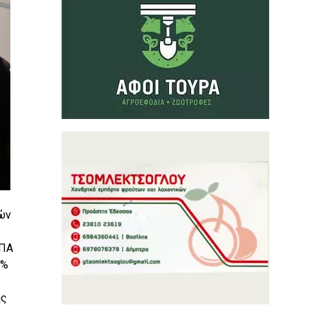
ών
ΣΠΑ
0%
ης