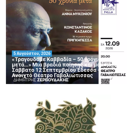
5 Αυγούστου, 2026
«Τραγουδάμε Καββαδία – 50 χρόνια
μετά…» Μια βραδιά ποίησης και μουσικής
Σάββατο 12 Σεπτεμβρίου Έδεσσα –
Ανοιχτό Θέατρο Γαβαλιώτισσας