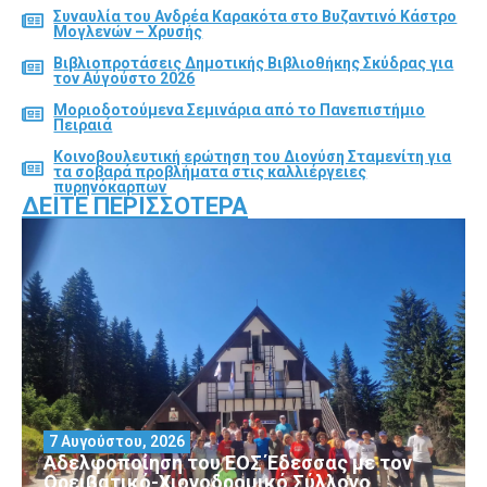
Συναυλία του Ανδρέα Καρακότα στο Βυζαντινό Κάστρο
Μογλενών – Χρυσής
Βιβλιοπροτάσεις Δημοτικής Βιβλιοθήκης Σκύδρας για
τον Αύγούστο 2026
Μοριοδοτούμενα Σεμινάρια από το Πανεπιστήμιο
Πειραιά
Κοινοβουλευτική ερώτηση του Διονύση Σταμενίτη για
τα σοβαρά προβλήματα στις καλλιέργειες
πυρηνόκαρπων
ΔΕΊΤΕ ΠΕΡΙΣΣΌΤΕΡΑ
7 Αυγούστου, 2026
Αδελφοποίηση του ΕΟΣ Έδεσσας με τον
Ορειβατικό-Χιονοδρομικό Σύλλογο