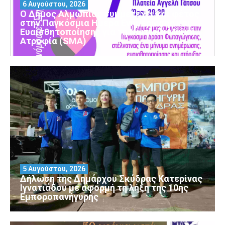
6 Αυγούστου, 2026
Ο Δήμος Αλμωπίας συμμετέχει και φέτος
στην Παγκόσμια Ημέρα Ενημέρωσης και
Ευαισθητοποίησης για τη Νωτιαία Μυϊκή
Ατροφία (SMA)
5 Αυγούστου, 2026
Δήλωση της Δημάρχου Σκύδρας Κατερίνας
Ιγνατιάδου με αφορμή τη λήξη της 10ης
Εμποροπανήγυρης