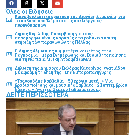
Όλες οι Ειδήσεις
Κοινοβουλευτική ερώτηση του Διονύση Σταμενίτη για
τα σοβαρά προβλήματα στις καλλιέργειες
πυρηνόκαρπων
Δήμος Κυριλίδης:Παρέμβαση για τους
παραμορφωμένους καρπούς στα ροδάκινα και τη
στήριξη των παραγωγών της Πέλλας
Ο Δήμος Αλμωπίας συμμετέχει και φέτος στην
Παγκόσμια Ημέρα Ενημέρωσης και Ευαισθητοποίησης
για τη Νωτιαία Μυϊκή Ατροφία (SMA)
Δήλωση της Δημάρχου Σκύδρας Κατερίνας Ιγνατιάδου
με αφορμή τη λήξη της 10ης Εμποροπανήγυρης
«Τραγουδάμε Καββαδία – 50 χρόνια μετά…» Μια
βραδιά ποίησης και μουσικής Σάββατο 12 Σεπτεμβρίου
Έδεσσα – Ανοιχτό Θέατρο Γαβαλιώτισσας
ΔΕΊΤΕ ΠΕΡΙΣΣΌΤΕΡΑ