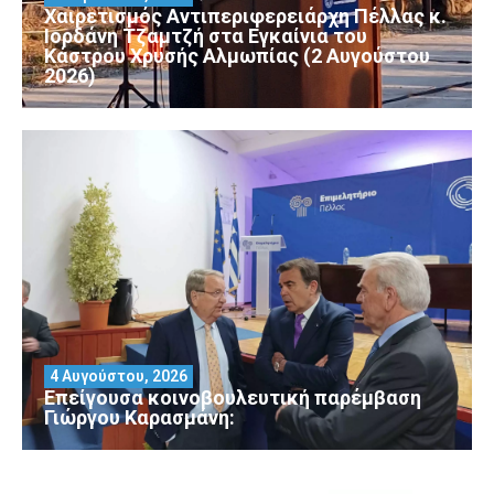
Χαιρετισμός Αντιπεριφερειάρχη Πέλλας κ.
Ιορδάνη Τζαμτζή στα Εγκαίνια του
Κάστρου Χρυσής Αλμωπίας (2 Αυγούστου
2026)
4 Αυγούστου, 2026
Επείγουσα κοινοβουλευτική παρέμβαση
Γιώργου Καρασμάνη: