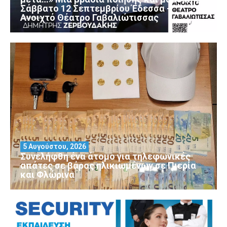
Σάββατο 12 Σεπτεμβρίου Έδεσσα –
Ανοιχτό Θέατρο Γαβαλιώτισσας
5 Αυγούστου, 2026
Συνελήφθη ένα άτομο για τηλεφωνικές
απάτες σε βάρος ηλικιωμένων σε Πιερία
και Φλώρινα