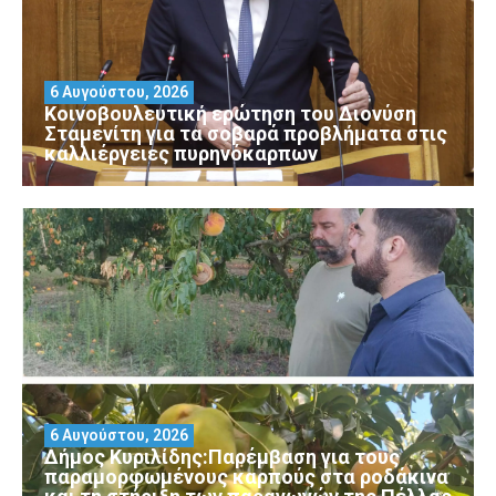
6 Αυγούστου, 2026
Κοινοβουλευτική ερώτηση του Διονύση
Σταμενίτη για τα σοβαρά προβλήματα στις
καλλιέργειες πυρηνόκαρπων
6 Αυγούστου, 2026
Δήμος Κυριλίδης:Παρέμβαση για τους
παραμορφωμένους καρπούς στα ροδάκινα