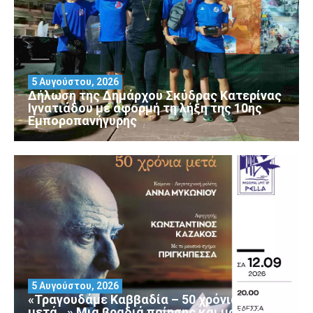
5 Αυγούστου, 2026
Δήλωση της Δημάρχου Σκύδρας Κατερίνας
Ιγνατιάδου με αφορμή τη λήξη της 10ης
Εμποροπανήγυρης
5 Αυγούστου, 2026
«Τραγουδάμε Καββαδία – 50 χρόνια
μετά…» Μια βραδιά ποίησης και μουσικής