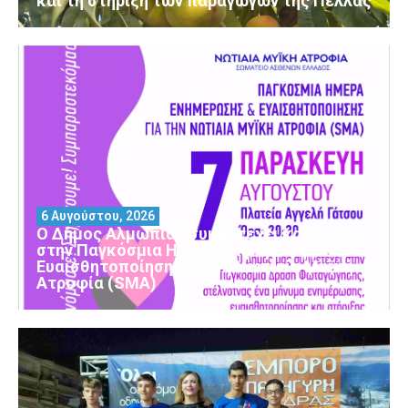
και τη στήριξη των παραγωγών της Πέλλας
6 Αυγούστου, 2026
Ο Δήμος Αλμωπίας συμμετέχει και φέτος
στην Παγκόσμια Ημέρα Ενημέρωσης και
Ευαισθητοποίησης για τη Νωτιαία Μυϊκή
Ατροφία (SMA)