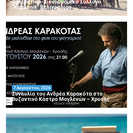
Ορειβατικό-Χιονοδρομικό Σύλλογο
“Kopaonik” Βελιγραδίου
7 Αυγούστου, 2026
Συναυλία του Ανδρέα Καρακότα στο
Βυζαντινό Κάστρο Μογλενών – Χρυσής