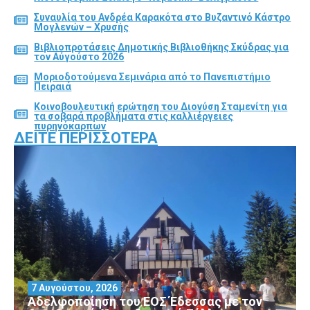
Συναυλία του Ανδρέα Καρακότα στο Βυζαντινό Κάστρο
Μογλενών – Χρυσής
Βιβλιοπροτάσεις Δημοτικής Βιβλιοθήκης Σκύδρας για
τον Αύγούστο 2026
Μοριοδοτούμενα Σεμινάρια από το Πανεπιστήμιο
Πειραιά
Κοινοβουλευτική ερώτηση του Διονύση Σταμενίτη για
τα σοβαρά προβλήματα στις καλλιέργειες
πυρηνόκαρπων
ΔΕΊΤΕ ΠΕΡΙΣΣΌΤΕΡΑ
7 Αυγούστου, 2026
Αδελφοποίηση του ΕΟΣ Έδεσσας με τον