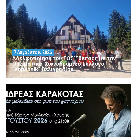
7 Αυγούστου, 2026
Αδελφοποίηση του ΕΟΣ Έδεσσας με τον
Ορειβατικό-Χιονοδρομικό Σύλλογο
“Kopaonik” Βελιγραδίου