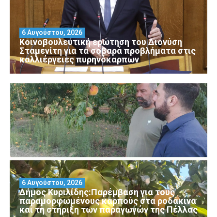
6 Αυγούστου, 2026
Κοινοβουλευτική ερώτηση του Διονύση
Σταμενίτη για τα σοβαρά προβλήματα στις
καλλιέργειες πυρηνόκαρπων
6 Αυγούστου, 2026
Δήμος Κυριλίδης:Παρέμβαση για τους
παραμορφωμένους καρπούς στα ροδάκινα
και τη στήριξη των παραγωγών της Πέλλας