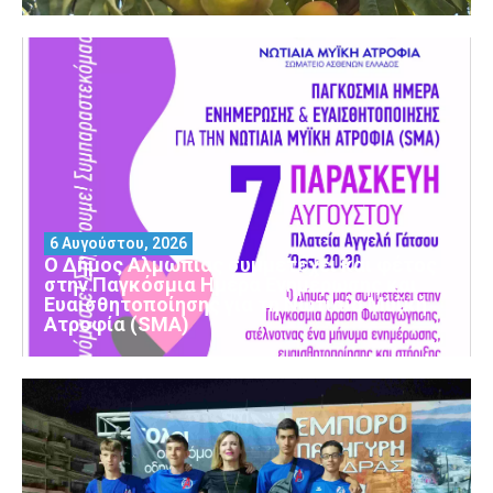
6 Αυγούστου, 2026
Ο Δήμος Αλμωπίας συμμετέχει και φέτος
στην Παγκόσμια Ημέρα Ενημέρωσης και
Ευαισθητοποίησης για τη Νωτιαία Μυϊκή
Ατροφία (SMA)