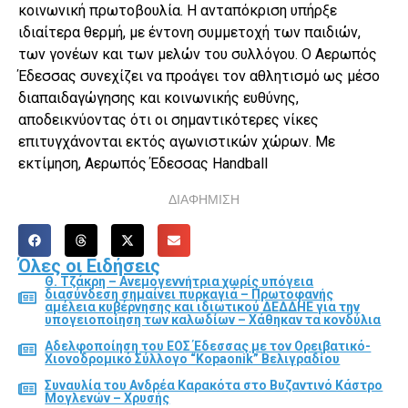
κοινωνική πρωτοβουλία. Η ανταπόκριση υπήρξε
ιδιαίτερα θερμή, με έντονη συμμετοχή των παιδιών,
των γονέων και των μελών του συλλόγου. Ο Αερωπός
Έδεσσας συνεχίζει να προάγει τον αθλητισμό ως μέσο
διαπαιδαγώγησης και κοινωνικής ευθύνης,
αποδεικνύοντας ότι οι σημαντικότερες νίκες
επιτυγχάνονται εκτός αγωνιστικών χώρων. Με
εκτίμηση, Αερωπός Έδεσσας Handball
ΔΙΑΦΗΜΙΣΗ
Όλες οι Ειδήσεις
Θ. Τζάκρη – Ανεμογεννήτρια χωρίς υπόγεια
διασύνδεση σημαίνει πυρκαγιά – Πρωτοφανής
αμέλεια κυβέρνησης και ιδιωτικού ΔΕΔΔΗΕ για την
υπογειοποίηση των καλωδίων – Χάθηκαν τα κονδύλια
Αδελφοποίηση του ΕΟΣ Έδεσσας με τον Ορειβατικό-
Χιονοδρομικό Σύλλογο “Kopaonik” Βελιγραδίου
Συναυλία του Ανδρέα Καρακότα στο Βυζαντινό Κάστρο
Μογλενών – Χρυσής