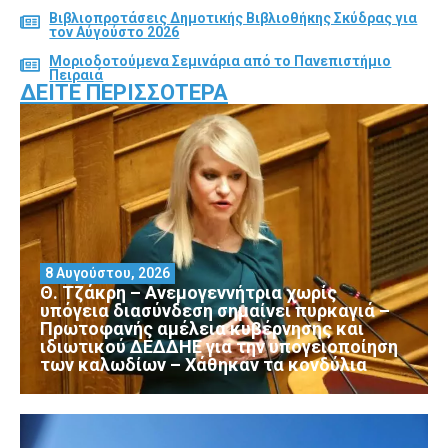
Βιβλιοπροτάσεις Δημοτικής Βιβλιοθήκης Σκύδρας για
τον Αύγούστο 2026
Μοριοδοτούμενα Σεμινάρια από το Πανεπιστήμιο
Πειραιά
ΔΕΊΤΕ ΠΕΡΙΣΣΌΤΕΡΑ
8 Αυγούστου, 2026
Θ. Τζάκρη – Ανεμογεννήτρια χωρίς
υπόγεια διασύνδεση σημαίνει πυρκαγιά –
Πρωτοφανής αμέλεια κυβέρνησης και
ιδιωτικού ΔΕΔΔΗΕ για την υπογειοποίηση
των καλωδίων – Χάθηκαν τα κονδύλια