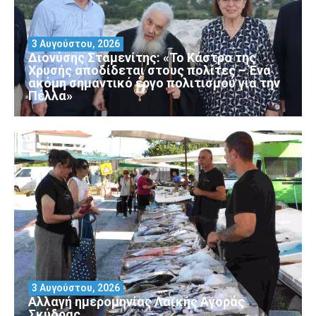
3 Αυγούστου, 2026
Διονύσης Σταμενίτης: «Το Κάστρο της
Χρυσής αποδίδεται στους πολίτες – Ένα
ακόμη σημαντικό έργο πολιτισμού για την
Πέλλα»
3 Αυγούστου, 2026
Αλλαγή ημερομηνίας Λαϊκής Αγοράς
Σκύδρας