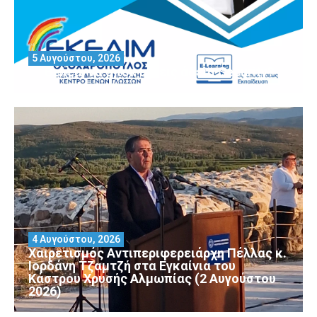
5 Αυγούστου, 2026
Θέλεις να αποκτήσεις άδεια Security?
4 Αυγούστου, 2026
Χαιρετισμός Αντιπεριφερειάρχη Πέλλας κ.
Ιορδάνη Τζαμτζή στα Εγκαίνια του
Κάστρου Χρυσής Αλμωπίας (2 Αυγούστου
2026)