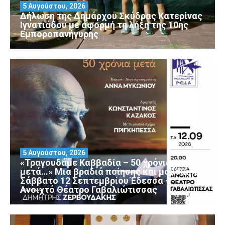
5 Αυγούστου, 2026
Δήλωση της Δημάρχου Σκύδρας Κατερίνας
Ιγνατιάδου με αφορμή τη λήξη της 10ης
Εμποροπανήγυρης
5 Αυγούστου, 2026
«Τραγουδάμε Καββαδία – 50 χρόνια
μετά…» Μια βραδιά ποίησης και μουσικής
Σάββατο 12 Σεπτεμβρίου Έδεσσα –
Ανοιχτό Θέατρο Γαβαλιώτισσας