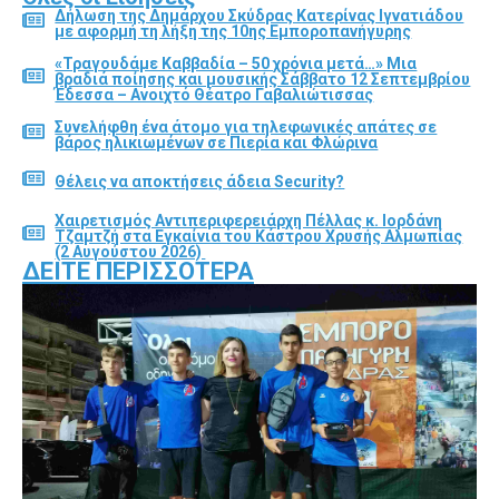
Δήλωση της Δημάρχου Σκύδρας Κατερίνας Ιγνατιάδου
με αφορμή τη λήξη της 10ης Εμποροπανήγυρης
«Τραγουδάμε Καββαδία – 50 χρόνια μετά…» Μια
βραδιά ποίησης και μουσικής Σάββατο 12 Σεπτεμβρίου
Έδεσσα – Ανοιχτό Θέατρο Γαβαλιώτισσας
Συνελήφθη ένα άτομο για τηλεφωνικές απάτες σε
βάρος ηλικιωμένων σε Πιερία και Φλώρινα
Θέλεις να αποκτήσεις άδεια Security?
Χαιρετισμός Αντιπεριφερειάρχη Πέλλας κ. Ιορδάνη
Τζαμτζή στα Εγκαίνια του Κάστρου Χρυσής Αλμωπίας
(2 Αυγούστου 2026)
ΔΕΊΤΕ ΠΕΡΙΣΣΌΤΕΡΑ