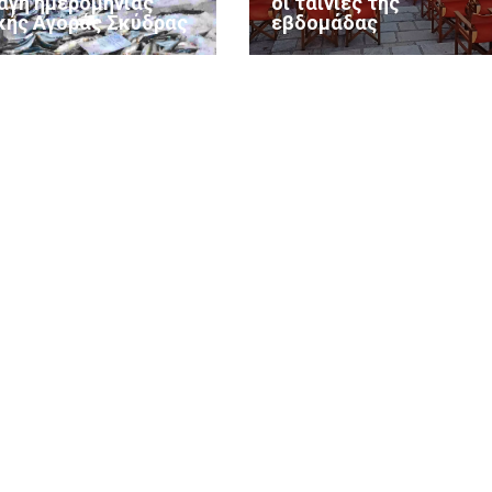
αγή ημερομηνίας
οι ταινίες της
κής Αγοράς Σκύδρας
εβδομάδας