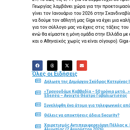
Γεωργίας λαμβάνει χώρα για την προετοιμασ
γίνει τον Ιανουάριο του 2026 στην Σκανδιναβ
να δούμε τον αθλητή μας
Giga
να έχει μια καλ
για τον σύλλογο μας να έχεις στις τάξεις το
ενώ θα είμαστε η μόνη ομάδα στην Ελλάδα μ
και ο Αθηναϊκός χωρίς να είναι σίγουρο).
Giga
Όλες οι Ειδήσεις
Δήλωση της Δημάρχου Σκύδρας Κατερίνας Ι
«Τραγουδάμε Καββαδία – 50 χρόνια μετά…»
Έδεσσα – Ανοιχτό Θέατρο Γαβαλιώτισσας
Συνελήφθη ένα άτομο για τηλεφωνικές απά
Θέλεις να αποκτήσεις άδεια Security?
Χαιρετισμός Αντιπεριφερειάρχη Πέλλας κ. 
Αλμωπίας (2 Αυγούστου 2026)