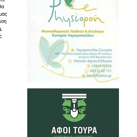
θα
 μας
ιση
,
ς