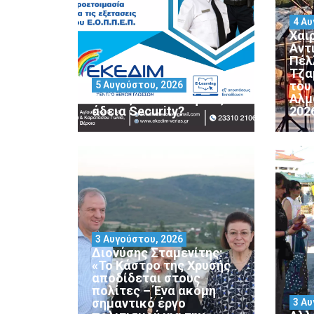
4 Αυ
Χαι
Αντ
Πέλ
Τζα
του
5 Αυγούστου, 2026
Θέλεις να αποκτήσεις
Αλμ
άδεια Security?
202
3 Αυγούστου, 2026
Διονύσης Σταμενίτης:
«Το Κάστρο της Χρυσής
αποδίδεται στους
πολίτες – Ένα ακόμη
σημαντικό έργο
3 Αυ