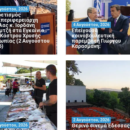
γούστου, 2026
ρετισμός
ιπεριφερειάρχη
λας κ. Ιορδάνη
4 Αυγούστου, 2026
μτζή στα Εγκαίνια
Επείγουσα
 Κάστρου Χρυσής
κοινοβουλευτική
ωπίας (2 Αυγούστου
παρέμβαση Γιώργου
6)
Καρασμάνη:
2 Αυγούστου, 2026
Θερινό σινεμά Έδεσσας 
γούστου, 2026