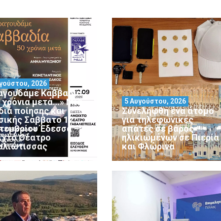
γούστου, 2026
αγουδάμε Καββαδία
0 χρόνια μετά…» Μια
5 Αυγούστου, 2026
διά ποίησης και
Συνελήφθη ένα άτομο
σικής Σάββατο 12
για τηλεφωνικές
τεμβρίου Έδεσσα –
απάτες σε βάρος
ιχτό Θέατρο
ηλικιωμένων σε Πιερία
αλιώτισσας
και Φλώρινα