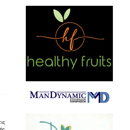
τις
κής