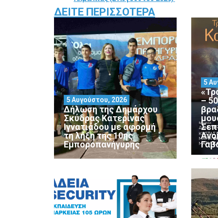
ΔΕΊΤΕ ΠΕΡΙΣΣΌΤΕΡΑ
5 Αυ
«Τρ
– 5
5 Αυγούστου, 2026
Δήλωση της Δημάρχου
βρα
Σκύδρας Κατερίνας
μου
Ιγνατιάδου με αφορμή
Σεπ
τη λήξη της 10ης
Ανο
Εμποροπανήγυρης
Γαβ