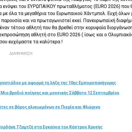
ία ενόψει του ΕΥΡΩΠΑΙΚΟΥ πρωταθλήματος (
EURO
2026) που 
ία με όλα τα μεγαθήρια του Ευρωπαικού Χάντμπολ. Ευχή όλων
ή παρουσία και να πρωταγωνιστεί εκεί. Πανευρωπαϊκή διαφήμ
υ έναν τέτοιο αθλητή που θα βρεθεί στην κορυφαία διοργάνωση
ε εκπροσώπηση αθλητή στο
EURO
2026 ( ίσως και ο Ολυμπιακό
σου ευχόμαστε τα καλύτερα !
ΔΙΑΦΗΜΙΣΗ
γνατιάδου με αφορμή τη λήξη της 10ης Εμποροπανήγυρης
 Μια βραδιά ποίησης και μουσικής Σάββατο 12 Σεπτεμβρίου
τες σε βάρος ηλικιωμένων σε Πιερία και Φλώρινα
Ιορδάνη Τζαμτζή στα Εγκαίνια του Κάστρου Χρυσής