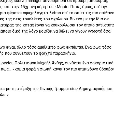
λεχος, εκείνη manager development σε πρόωρη απόσυρση,
ς και στην 15χρονη κόρη τους Μαρία. Πίσω, όμως, απ’ την
ρία φέρεται αψυχολόγητα, λείπει απ’ το σπίτι τις πιο απίθαν
ς της στις τουαλέτες του σχολείου. Βίντεο με την ίδια σε
πατέρας της καταφέρνει να κουκουλώσει τον όποιο αντίκτυπο
κάποιο δικό της λόγο μοιάζει να θέλει να γίνουν γνωστά όσα
εινό είναι, άλλο τόσο αμείλικτο φως εκπέμπει. Ένα φως τόσο
ής που συνθέτουν το φριχτό παρασκήνιο.
υργείου Πολιτισμού Μιχαήλ Άνθης, συνθέτει ένα σοκαριστικό
ι πως… «καμιά φορά η σιωπή κάνει τον πιο επικίνδυνο θόρυβο»
ται με τη στήριξη της Γενικής Γραμματείας Δημογραφικής και
ύλων.