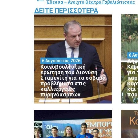
Έδεσσα – Ανοιχτό Θέατρο Γαβαλιώτισσας
ΔΕΊΤΕ ΠΕΡΙΣΣΌΤΕΡΑ
6 Αυ
Δήμ
6 Αυγούστου, 2026
Κοινοβουλευτική
Κυρ
ερώτηση του Διονύση
για
Σταμενίτη για τα σοβαρά
παρ
προβλήματα στις
καρ
καλλιέργειες
και
πυρηνόκαρπων
παρ