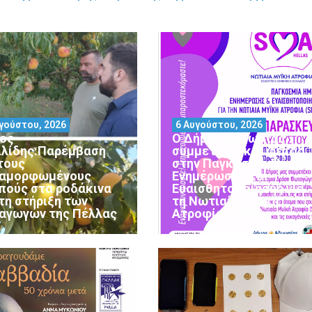
γούστου, 2026
6 Αυγούστου, 2026
ος
Ο Δήμος Αλμωπίας
ιλίδης:Παρέμβαση
συμμετέχει και φέτος
 τους
στην Παγκόσμια Ημέρα
αμορφωμένους
Ενημέρωσης και
πούς στα ροδάκινα
Ευαισθητοποίησης για
 τη στήριξη των
τη Νωτιαία Μυϊκή
αγωγών της Πέλλας
Ατροφία (SMA)