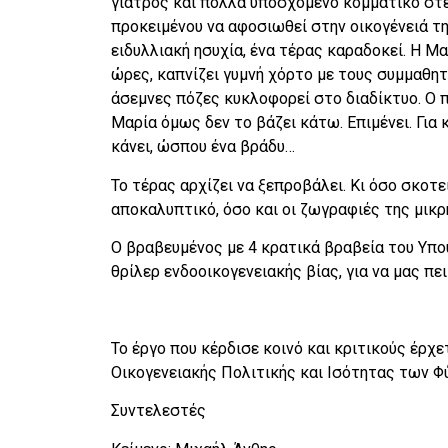
γιατρός και πολλά υποσχόμενο κομματικό στέ
προκειμένου να αφοσιωθεί στην οικογένειά τη
ειδυλλιακή ησυχία, ένα τέρας καραδοκεί. Η Μα
ώρες, καπνίζει γυμνή χόρτο με τους συμμαθητέ
άσεμνες πόζες κυκλοφορεί στο διαδίκτυο. Ο 
Μαρία όμως δεν το βάζει κάτω. Επιμένει. Για 
κάνει, ώσπου ένα βράδυ…
Το τέρας αρχίζει να ξεπροβάλει. Κι όσο σκοτ
αποκαλυπτικό, όσο και οι ζωγραφιές της μικρ
Ο βραβευμένος με 4 κρατικά βραβεία του Υπο
θρίλερ ενδοοικογενειακής βίας, για να μας πε
Το έργο που κέρδισε κοινό και κριτικούς έρχε
Οικογενειακής Πολιτικής και Ισότητας των Φ
Συντελεστές