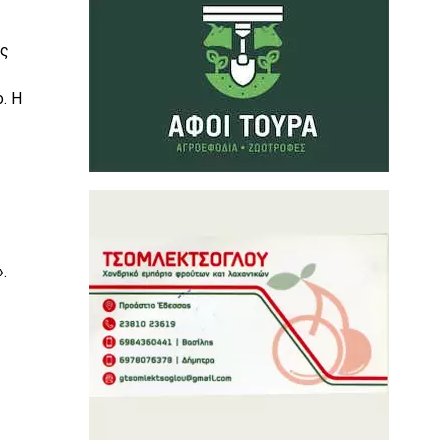
ες
. Η
.