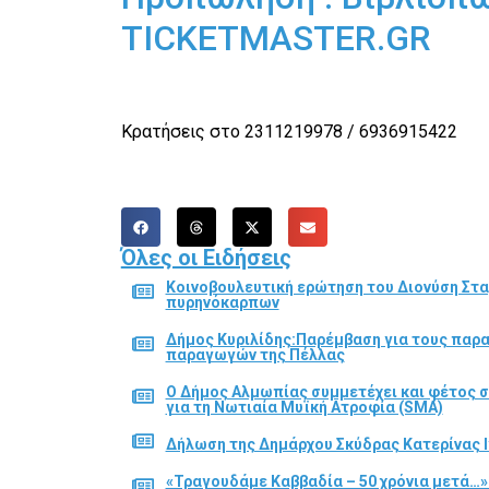
TICKETMASTER.GR
Kρατήσεις στο 2311219978 / 6936915422
Όλες οι Ειδήσεις
Κοινοβουλευτική ερώτηση του Διονύση Στα
πυρηνόκαρπων
Δήμος Κυριλίδης:Παρέμβαση για τους παρ
παραγωγών της Πέλλας
Ο Δήμος Αλμωπίας συμμετέχει και φέτος 
για τη Νωτιαία Μυϊκή Ατροφία (SMA)
Δήλωση της Δημάρχου Σκύδρας Κατερίνας Ι
«Τραγουδάμε Καββαδία – 50 χρόνια μετά…»