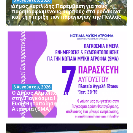
6 Αυγούστου, 2026
Δήμος Κυριλίδης:Παρέμβαση για τους
παραμορφωμένους καρπούς στα ροδάκινα
και τη στήριξη των παραγωγών της Πέλλας
6 Αυγούστου, 2026
Ο Δήμος Αλμωπίας συμμετέχει και φέτος
στην Παγκόσμια Ημέρα Ενημέρωσης και
Ευαισθητοποίησης για τη Νωτιαία Μυϊκή
Ατροφία (SMA)