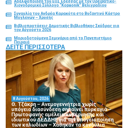
Αδελφοποίηση του ΕΟΣ Έδεσσας με τον Ορειβατικό-
Χιονοδρομικό Σύλλογο “Kopaonik” Βελιγραδίου
Συναυλία του Ανδρέα Καρακότα στο Βυζαντινό Κάστρο
Μογλενών – Χρυσής
Βιβλιοπροτάσεις Δημοτικής Βιβλιοθήκης Σκύδρας για
τον Αύγούστο 2026
Μοριοδοτούμενα Σεμινάρια από το Πανεπιστήμιο
Πειραιά
ΔΕΊΤΕ ΠΕΡΙΣΣΌΤΕΡΑ
8 Αυγούστου, 2026
Θ. Τζάκρη – Ανεμογεννήτρια χωρίς
υπόγεια διασύνδεση σημαίνει πυρκαγιά –
Πρωτοφανής αμέλεια κυβέρνησης και
ιδιωτικού ΔΕΔΔΗΕ για την υπογειοποίηση
των καλωδίων – Χάθηκαν τα κονδύλια