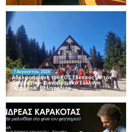
7 Αυγούστου, 2026
Αδελφοποίηση του ΕΟΣ Έδεσσας με τον
Ορειβατικό-Χιονοδρομικό Σύλλογο
“Kopaonik” Βελιγραδίου