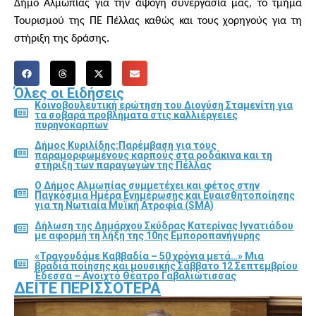
Δήμο Αλμωπίας για την άψογη συνεργασία μας, το τμήμα
Τουρισμού της ΠΕ Πέλλας καθώς και τους χορηγούς για τη
στήριξη της δράσης.
Όλες οι Ειδήσεις
Κοινοβουλευτική ερώτηση του Διονύση Σταμενίτη για
τα σοβαρά προβλήματα στις καλλιέργειες
πυρηνόκαρπων
Δήμος Κυριλίδης:Παρέμβαση για τους
παραμορφωμένους καρπούς στα ροδάκινα και τη
στήριξη των παραγωγών της Πέλλας
Ο Δήμος Αλμωπίας συμμετέχει και φέτος στην
Παγκόσμια Ημέρα Ενημέρωσης και Ευαισθητοποίησης
για τη Νωτιαία Μυϊκή Ατροφία (SMA)
Δήλωση της Δημάρχου Σκύδρας Κατερίνας Ιγνατιάδου
με αφορμή τη λήξη της 10ης Εμποροπανήγυρης
«Τραγουδάμε Καββαδία – 50 χρόνια μετά…» Μια
βραδιά ποίησης και μουσικής Σάββατο 12 Σεπτεμβρίου
Έδεσσα – Ανοιχτό Θέατρο Γαβαλιώτισσας
ΔΕΊΤΕ ΠΕΡΙΣΣΌΤΕΡΑ