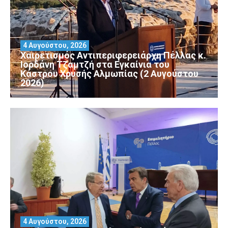
4 Αυγούστου, 2026
Χαιρετισμός Αντιπεριφερειάρχη Πέλλας κ.
Ιορδάνη Τζαμτζή στα Εγκαίνια του
Κάστρου Χρυσής Αλμωπίας (2 Αυγούστου
2026)
4 Αυγούστου, 2026