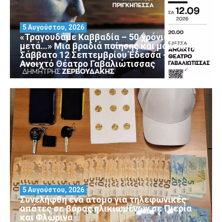
5 Αυγούστου, 2026
«Τραγουδάμε Καββαδία – 50 χρόνια
μετά…» Μια βραδιά ποίησης και μουσικής
Σάββατο 12 Σεπτεμβρίου Έδεσσα –
Ανοιχτό Θέατρο Γαβαλιώτισσας
5 Αυγούστου, 2026
Συνελήφθη ένα άτομο για τηλεφωνικές
απάτες σε βάρος ηλικιωμένων σε Πιερία
και Φλώρινα