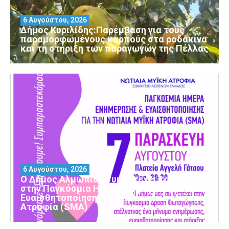
6 Αυγούστου, 2026
Δήμος Κυριλίδης:Παρέμβαση για τους
παραμορφωμένους καρπούς στα ροδάκινα
και τη στήριξη των παραγωγών της Πέλλας
6 Αυγούστου, 2026
Ο Δήμος Αλμωπίας συμμετέχει και φέτος
στην Παγκόσμια Ημέρα Ενημέρωσης και
Ευαισθητοποίησης για τη Νωτιαία Μυϊκή
Ατροφία (SMA)