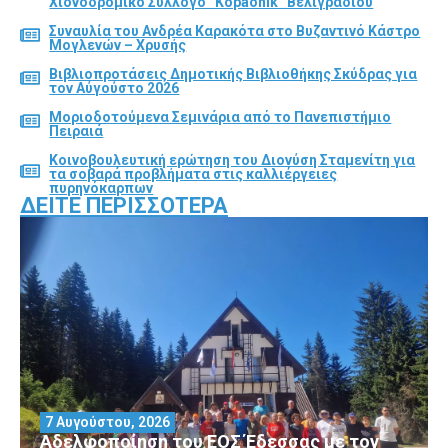
Χιονοδρομικό Σύλλογο “Kopaonik” Βελιγραδίου
Συναυλία του Ανδρέα Καρακότα στο Βυζαντινό Κάστρο
Μογλενών – Χρυσής
Βιβλιοπροτάσεις Δημοτικής Βιβλιοθήκης Σκύδρας για
τον Αύγούστο 2026
Μοριοδοτούμενα Σεμινάρια από το Πανεπιστήμιο
Πειραιά
Κοινοβουλευτική ερώτηση του Διονύση Σταμενίτη για
τα σοβαρά προβλήματα στις καλλιέργειες
πυρηνόκαρπων
ΔΕΊΤΕ ΠΕΡΙΣΣΌΤΕΡΑ
7 Αυγούστου, 2026
Αδελφοποίηση του ΕΟΣ Έδεσσας με τον