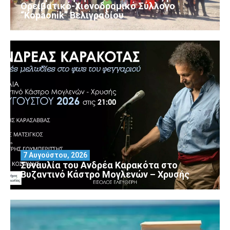
Ορειβατικό-Χιονοδρομικό Σύλλογο
“Kopaonik” Βελιγραδίου
7 Αυγούστου, 2026
Συναυλία του Ανδρέα Καρακότα στο
Βυζαντινό Κάστρο Μογλενών – Χρυσής