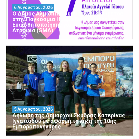
6 Αυγούστου, 2026
Ο Δήμος Αλμωπίας συμμετέχει και φέτος
στην Παγκόσμια Ημέρα Ενημέρωσης και
Ευαισθητοποίησης για τη Νωτιαία Μυϊκή
Ατροφία (SMA)
5 Αυγούστου, 2026
Δήλωση της Δημάρχου Σκύδρας Κατερίνας
Ιγνατιάδου με αφορμή τη λήξη της 10ης
Εμποροπανήγυρης