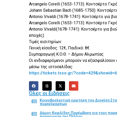
Arcangelo Corelli‎‎ (1653-1713): Κοντσέρτο Γκρ
Johann Sebastian Bach (1685-1750): Κοντσέρτο
Antonio Vivaldi (1678-1741): Κοντσέρτο για βι
Arcangelo Corelli (1653-1713): Κοντσέρτο Γκρό
Antonio Vivaldi(1678-1741): Κοντσέρτο για βιο
εποχές)
Τιμές εισιτηρίων:
Γενική είσοδος: 12€, Παιδικό: 8€
Συμπαραγωγή Κ.Ο.Θ. – Δήμου Αλμωπίας
Οι ενδιαφερόμενοι μπορούν να εξασφαλίσουν 
μέσω της ιστοσελίδας:
https://tickets.tsso.gr/?code=
429&showid=6
Όλες οι Ειδήσεις
Κοινοβουλευτική ερώτηση του Διονύση Στα
πυρηνόκαρπων
Δήμος Κυριλίδης:Παρέμβαση για τους παρ
παραγωγών της Πέλλας