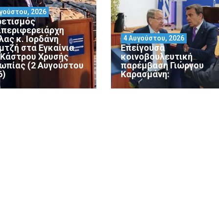
γούστου, 2026
ρετισμός
ιπεριφερειάρχη
λας κ. Ιορδάνη
4 Αυγούστου, 2026
μτζή στα Εγκαίνια
Επείγουσα
 Κάστρου Χρυσής
κοινοβουλευτική
ωπίας (2 Αυγούστου
παρέμβαση Γιώργου
6)
Καρασμάνη: