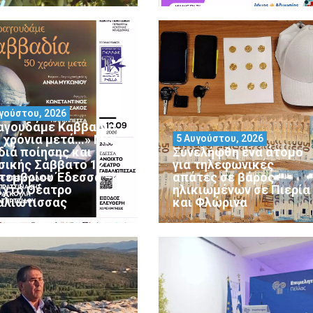
γούστου, 2026
αγουδάμε Καββαδία
0 χρόνια μετά…» Μια
5 Αυγούστου, 2026
διά ποίησης και
Συνελήφθη ένα άτομο
σικής Σάββατο 12
για τηλεφωνικές
τεμβρίου Έδεσσα –
απάτες σε βάρος
ιχτό Θέατρο
ηλικιωμένων σε Πιερία
αλιώτισσας
και Φλώρινα