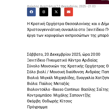
Δούκλης Αναστάσιος
12 Δεκεμβρίου, 2025 - 21:03
Η Κρατική Ορχήστρα Θεσσαλονίκης και ο Δήμο
Χριστουγεννιάτικη συναυλία στο Ξενιτίδειο Π
έργα των κορυφαίων εκπροσώπων της μπαρόκ 
Σάββατο, 20 Δεκεμβρίου 2025, ώρα 20:00
Ξενιτίδειο Πνευματικό Κέντρο Αριδαίας
Σύνολο Μουσικών της Κρατικής Ορχήστρας Θ
Σόλο βιολί / Μουσική διεύθυνση: Ανδρέας Πα
Βιολιά: Μιγκέλ Μιχαηλίδης, Ευαγγελία Χατζη
Βιόλα: Παύλος Μεταξάς
Βιολοντσέλο -Basso Continuo: Βασίλης Σαΐτης
Κοντραμπάσο: Μιχάλης Σαπουντζής
Θεόρβη: Θοδωρής Κίτσος
Πρόγραμμα: