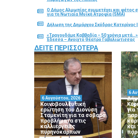
Ο Δήμος Αλμωπίας συμμετέχει και φέτος 
για τη Νωτιαία Μυϊκή Ατροφία (SMA)
Δήλωση της Δημάρχου Σκύδρας Κατερίνας Ι
«Τραγουδάμε Καββαδία – 50 χρόνια μετά…»
Έδεσσα – Ανοιχτό Θέατρο Γαβαλιώτισσας
ΔΕΊΤΕ ΠΕΡΙΣΣΌΤΕΡΑ
6 Αυ
Δήμ
6 Αυγούστου, 2026
Κοινοβουλευτική
Κυρ
ερώτηση του Διονύση
για
Σταμενίτη για τα σοβαρά
παρ
προβλήματα στις
καρ
καλλιέργειες
και
πυρηνόκαρπων
παρ