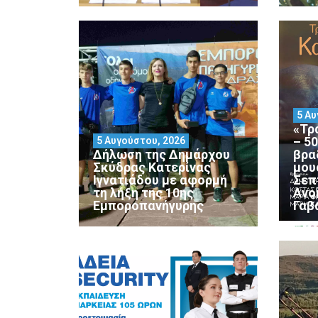
5 Αυ
«Τρ
– 5
5 Αυγούστου, 2026
Δήλωση της Δημάρχου
βρα
Σκύδρας Κατερίνας
μου
Ιγνατιάδου με αφορμή
Σεπ
τη λήξη της 10ης
Ανο
Εμποροπανήγυρης
Γαβ