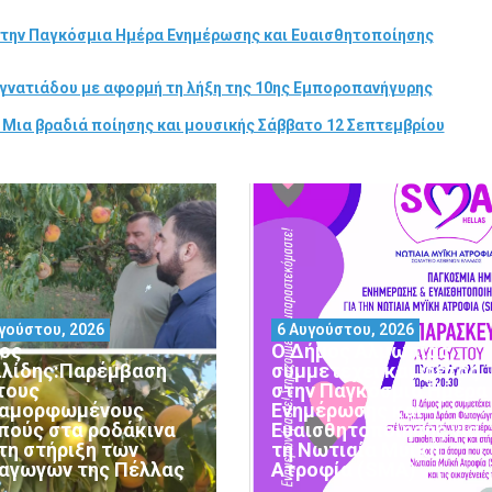
στην Παγκόσμια Ημέρα Ενημέρωσης και Ευαισθητοποίησης
γνατιάδου με αφορμή τη λήξη της 10ης Εμποροπανήγυρης
 Μια βραδιά ποίησης και μουσικής Σάββατο 12 Σεπτεμβρίου
γούστου, 2026
6 Αυγούστου, 2026
ος
Ο Δήμος Αλμωπίας
ιλίδης:Παρέμβαση
συμμετέχει και φέτος
 τους
στην Παγκόσμια Ημέρα
αμορφωμένους
Ενημέρωσης και
πούς στα ροδάκινα
Ευαισθητοποίησης για
 τη στήριξη των
τη Νωτιαία Μυϊκή
αγωγών της Πέλλας
Ατροφία (SMA)