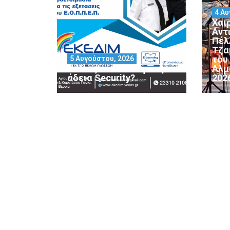
4 Αυ
Χαι
Αντ
Πέλ
Τζα
του
5 Αυγούστου, 2026
Θέλεις να αποκτήσεις
Αλμ
άδεια Security?
202