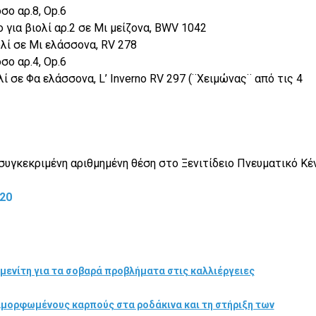
όσο αρ.8, Op.6
 για βιολί αρ.2 σε Μι μείζονα, BWV 1042
ολί σε Μι ελάσσονα, RV 278
σο αρ.4, Op.6
λί σε Φα ελάσσονα, L’ Inverno RV 297 (¨Χειμώνας¨ από τις 4
συγκεκριμένη αριθμημένη θέση στο Ξενιτίδειο Πνευματικό Κέ
20
μενίτη για τα σοβαρά προβλήματα στις καλλιέργειες
αμορφωμένους καρπούς στα ροδάκινα και τη στήριξη των