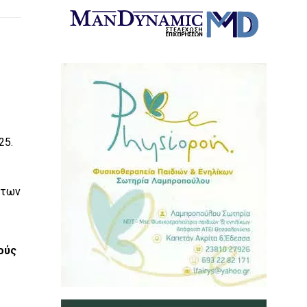
25.
 των
ούς