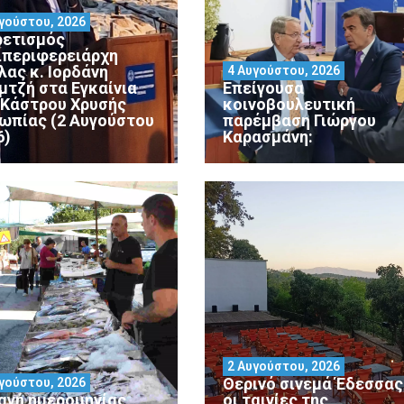
γούστου, 2026
ρετισμός
ιπεριφερειάρχη
λας κ. Ιορδάνη
4 Αυγούστου, 2026
μτζή στα Εγκαίνια
Επείγουσα
 Κάστρου Χρυσής
κοινοβουλευτική
ωπίας (2 Αυγούστου
παρέμβαση Γιώργου
6)
Καρασμάνη:
2 Αυγούστου, 2026
Θερινό σινεμά Έδεσσας 
γούστου, 2026
αγή ημερομηνίας
οι ταινίες της