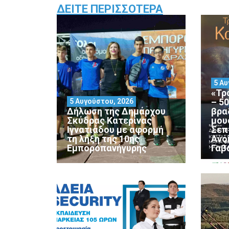
ΔΕΊΤΕ ΠΕΡΙΣΣΌΤΕΡΑ
5 Αυ
«Τρ
– 5
5 Αυγούστου, 2026
Δήλωση της Δημάρχου
βρα
Σκύδρας Κατερίνας
μου
Ιγνατιάδου με αφορμή
Σεπ
τη λήξη της 10ης
Ανο
Εμποροπανήγυρης
Γαβ