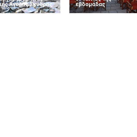
κής Αγοράς Σκύδρας
εβδομάδας