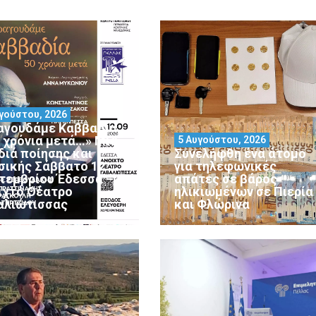
γούστου, 2026
αγουδάμε Καββαδία
0 χρόνια μετά…» Μια
5 Αυγούστου, 2026
διά ποίησης και
Συνελήφθη ένα άτομο
σικής Σάββατο 12
για τηλεφωνικές
τεμβρίου Έδεσσα –
απάτες σε βάρος
ιχτό Θέατρο
ηλικιωμένων σε Πιερία
αλιώτισσας
και Φλώρινα