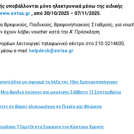
χής υποβάλλονται μόνο ηλεκτρονικά μέσω της ειδικής
www.eetaa.gr
, από 30/10/2025 – 07/11/2025.
α Βρεφικούς, Παιδικούς, Βρεφονηπιακούς Σταθμούς, για vouc
εν έχουν λάβει voucher κατά την Α’ Πρόσκληση.
Φορέων λειτουργεί τηλεφωνικό κέντρο στο 210-5214600,
 μέσω e-mail:
helpdesk@eetaa.gr
γνατιάδου με αφορμή τη λήξη της 10ης Εμποροπανήγυρης
 Μια βραδιά ποίησης και μουσικής Σάββατο 12 Σεπτεμβρίου
τες σε βάρος ηλικιωμένων σε Πιερία και Φλώρινα
Ιορδάνη Τζαμτζή στα Εγκαίνια του Κάστρου Χρυσής