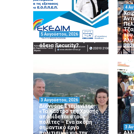
4 Αυ
Χαι
Αντ
Πέλ
Τζα
του
5 Αυγούστου, 2026
Θέλεις να αποκτήσεις
Αλμ
άδεια Security?
202
3 Αυγούστου, 2026
Διονύσης Σταμενίτης:
«Το Κάστρο της Χρυσής
αποδίδεται στους
πολίτες – Ένα ακόμη
σημαντικό έργο
3 Αυ
πολιτισμού για την
Αλλ