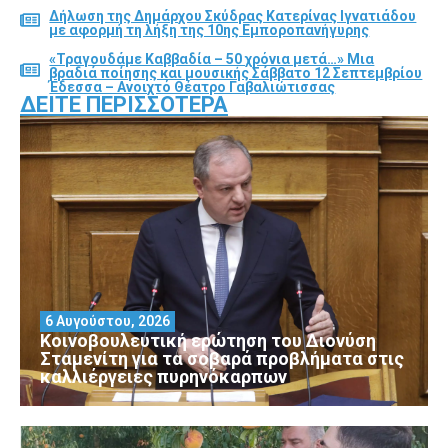
Δήλωση της Δημάρχου Σκύδρας Κατερίνας Ιγνατιάδου
με αφορμή τη λήξη της 10ης Εμποροπανήγυρης
«Τραγουδάμε Καββαδία – 50 χρόνια μετά…» Μια
βραδιά ποίησης και μουσικής Σάββατο 12 Σεπτεμβρίου
Έδεσσα – Ανοιχτό Θέατρο Γαβαλιώτισσας
ΔΕΊΤΕ ΠΕΡΙΣΣΌΤΕΡΑ
6 Αυγούστου, 2026
Κοινοβουλευτική ερώτηση του Διονύση
Σταμενίτη για τα σοβαρά προβλήματα στις
καλλιέργειες πυρηνόκαρπων