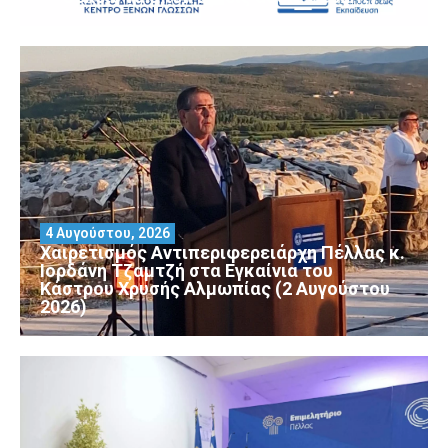
4 Αυγούστου, 2026
Χαιρετισμός Αντιπεριφερειάρχη Πέλλας κ.
Ιορδάνη Τζαμτζή στα Εγκαίνια του
Κάστρου Χρυσής Αλμωπίας (2 Αυγούστου
2026)