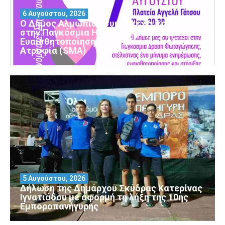
6 Αυγούστου, 2026
Ο Δήμος Αλμωπίας συμμετέχει και φέτος
στην Παγκόσμια Ημέρα Ενημέρωσης και
Ευαισθητοποίησης για τη Νωτιαία Μυϊκή
Ατροφία (SMA)
5 Αυγούστου, 2026
Δήλωση της Δημάρχου Σκύδρας Κατερίνας
Ιγνατιάδου με αφορμή τη λήξη της 10ης
Εμποροπανήγυρης