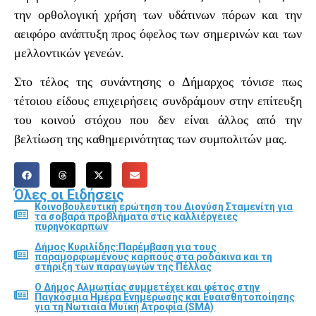
την ορθολογική χρήση των υδάτινων πόρων και την
αειφόρο ανάπτυξη προς όφελος των σημερινών και των
μελλοντικών γενεών.
Στο τέλος της συνάντησης ο Δήμαρχος τόνισε πως
τέτοιου είδους επιχειρήσεις συνδράμουν στην επίτευξη
του κοινού στόχου που δεν είναι άλλος από την
βελτίωση της καθημερινότητας των συμπολιτών μας.
Όλες οι Ειδήσεις
Κοινοβουλευτική ερώτηση του Διονύση Σταμενίτη για
τα σοβαρά προβλήματα στις καλλιέργειες
πυρηνόκαρπων
Δήμος Κυριλίδης:Παρέμβαση για τους
παραμορφωμένους καρπούς στα ροδάκινα και τη
στήριξη των παραγωγών της Πέλλας
Ο Δήμος Αλμωπίας συμμετέχει και φέτος στην
Παγκόσμια Ημέρα Ενημέρωσης και Ευαισθητοποίησης
για τη Νωτιαία Μυϊκή Ατροφία (SMA)