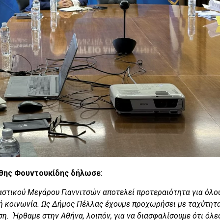
άθης Φουντουκίδης δήλωσε
:
αστικού Μεγάρου Γιαννιτσών αποτελεί προτεραιότητα για όλο
κή κοινωνία. Ως Δήμος Πέλλας έχουμε προχωρήσει με ταχύτητα
η. Ήρθαμε στην Αθήνα, λοιπόν, για να διασφαλίσουμε ότι όλες