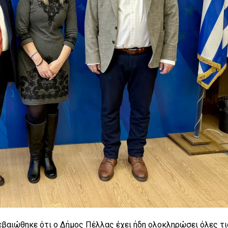
εβαιώθηκε ότι ο Δήμος Πέλλας έχει ήδη ολοκληρώσει όλες τι