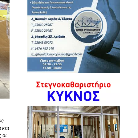
υς
 και
 οι