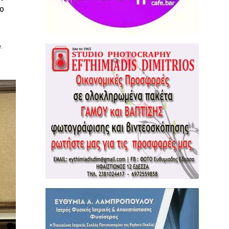
ο
6
.