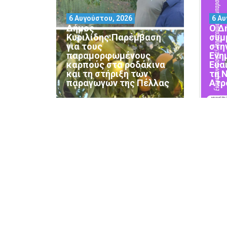
6 Αυγούστου, 2026
6 Αυ
Δήμος
Ο Δ
Κυριλίδης:Παρέμβαση
συμ
για τους
στη
παραμορφωμένους
Ενη
καρπούς στα ροδάκινα
Ευα
και τη στήριξη των
τη 
παραγωγών της Πέλλας
Ατρ