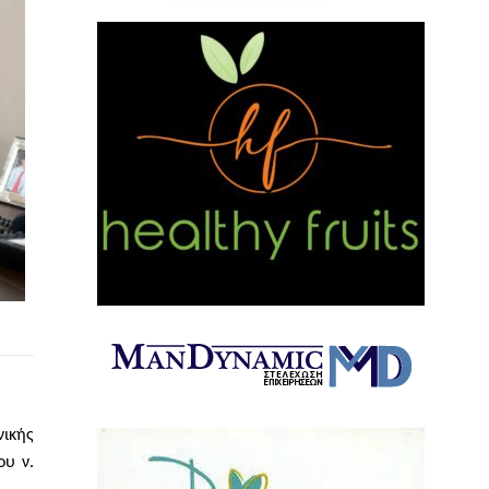
νικής
ου ν.