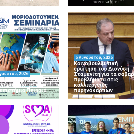
6 Αυγούστου, 2026
Κοινοβουλευτική
ερώτηση του Διονύση
Σταμενίτη για τα σοβα
γούστου, 2026
ιοδοτούμενα
προβλήματα στις
ινάρια από το
καλλιέργειες
επιστήμιο Πειραιά
πυρηνόκαρπων