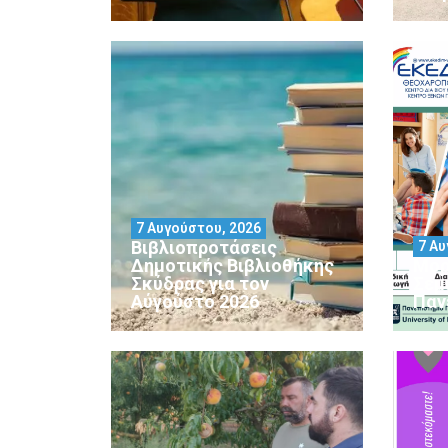
7 Αυγούστου, 2026
Βιβλιοπροτάσεις
7 Αυ
Δημοτικής Βιβλιοθήκης
Μορ
Σκύδρας για τον
Σεμ
Αύγούστο 2026
Παν