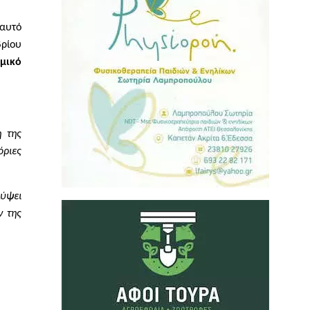
 αυτό
βρίου
ομικό
 της
όριες
λύψει
ν της