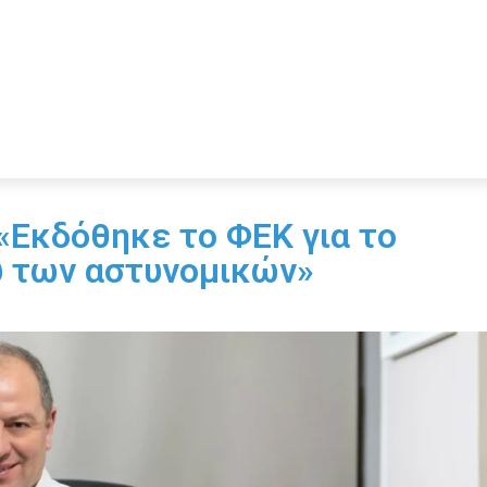
«Εκδόθηκε το ΦΕΚ για το
υ των αστυνομικών»