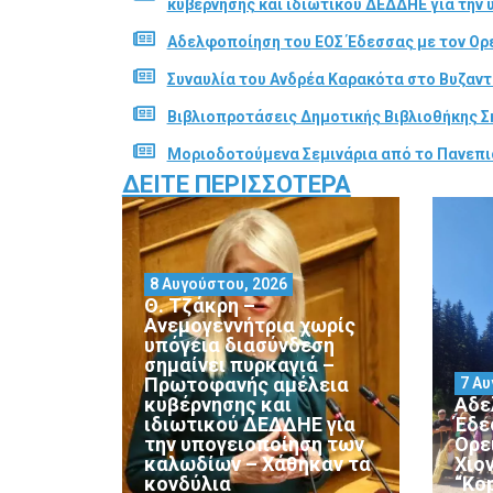
κυβέρνησης και ιδιωτικού ΔΕΔΔΗΕ για την
Αδελφοποίηση του ΕΟΣ Έδεσσας με τον Ορε
Συναυλία του Ανδρέα Καρακότα στο Βυζαν
Βιβλιοπροτάσεις Δημοτικής Βιβλιοθήκης Σ
Μοριοδοτούμενα Σεμινάρια από το Πανεπι
ΔΕΊΤΕ ΠΕΡΙΣΣΌΤΕΡΑ
8 Αυγούστου, 2026
Θ. Τζάκρη –
Ανεμογεννήτρια χωρίς
υπόγεια διασύνδεση
σημαίνει πυρκαγιά –
Πρωτοφανής αμέλεια
7 Αυ
κυβέρνησης και
Αδε
ιδιωτικού ΔΕΔΔΗΕ για
Έδε
την υπογειοποίηση των
Ορε
καλωδίων – Χάθηκαν τα
Χιο
κονδύλια
“Ko