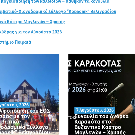
 υπογειοποίηση των καλωδίων – Χάθηκαν τα κονδύλια
ιβατικό-Χιονοδρομικό Σύλλογο “Kopaonik” Βελιγραδίου
τινό Κάστρο Μογλενών – Χρυσής
κύδρας για τον Αύγούστο 2026
στήμιο Πειραιά
γούστου, 2026
λφοποίηση του ΕΟΣ
7 Αυγούστου, 2026
σσας με τον
Συναυλία του Ανδρέα
ιβατικό-
Καρακότα στο
νοδρομικό Σύλλογο
Βυζαντινό Κάστρο
paonik” Βελιγραδίου
Μογλενών – Χρυσής