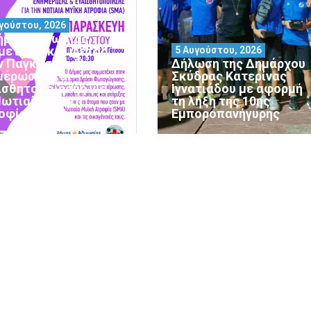
γούστου, 2026
ήμος Αλμωπίας
μετέχει και φέτος
5 Αυγούστου, 2026
ν Παγκόσμια Ημέρα
Δήλωση της Δημάρχου
μέρωσης και
Σκύδρας Κατερίνας
ισθητοποίησης για
Ιγνατιάδου με αφορμή
Νωτιαία Μυϊκή
τη λήξη της 10ης
οφία (SMA)
Εμποροπανήγυρης