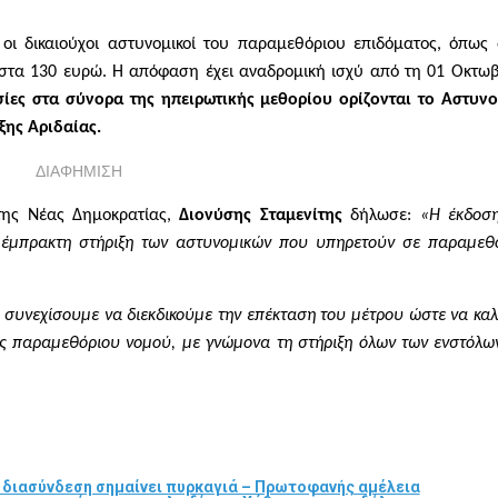
οι δικαιούχοι αστυνομικοί του παραμεθόριου επιδόματος, όπως
ι στα 130 ευρώ. Η απόφαση έχει αναδρομική ισχύ από τη 01 Οκτω
σίες στα σύνορα της ηπειρωτικής μεθορίου ορίζονται το Αστυν
ης Αριδαίας.
ΔΙΑΦΗΜΙΣΗ
 της Νέας Δημοκρατίας,
Διονύσης Σταμενίτης
δήλωσε:
«Η έκδοση
 έμπρακτη στήριξη των αστυνομικών που υπηρετούν σε παραμεθ
συνεχίσουμε να διεκδικούμε την επέκταση του μέτρου ώστε να κα
ς παραμεθόριου νομού, με γνώμονα τη στήριξη όλων των ενστόλω
α διασύνδεση σημαίνει πυρκαγιά – Πρωτοφανής αμέλεια