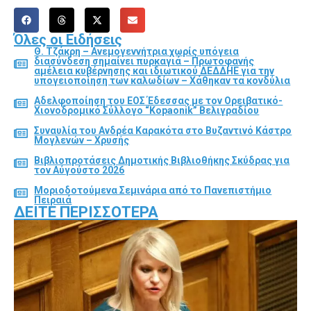
Όλες οι Ειδήσεις
Θ. Τζάκρη – Ανεμογεννήτρια χωρίς υπόγεια
διασύνδεση σημαίνει πυρκαγιά – Πρωτοφανής
αμέλεια κυβέρνησης και ιδιωτικού ΔΕΔΔΗΕ για την
υπογειοποίηση των καλωδίων – Χάθηκαν τα κονδύλια
Αδελφοποίηση του ΕΟΣ Έδεσσας με τον Ορειβατικό-
Χιονοδρομικό Σύλλογο “Kopaonik” Βελιγραδίου
Συναυλία του Ανδρέα Καρακότα στο Βυζαντινό Κάστρο
Μογλενών – Χρυσής
Βιβλιοπροτάσεις Δημοτικής Βιβλιοθήκης Σκύδρας για
τον Αύγούστο 2026
Μοριοδοτούμενα Σεμινάρια από το Πανεπιστήμιο
Πειραιά
ΔΕΊΤΕ ΠΕΡΙΣΣΌΤΕΡΑ