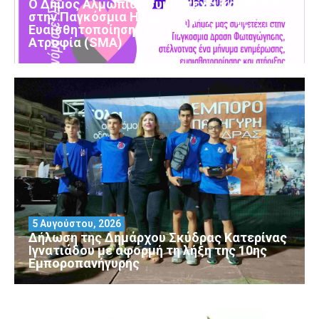
Ο Δήμος Αλμωπίας συμμετέχει και φέτος
στην Παγκόσμια Ημέρα Ενημέρωσης και
Ευαισθητοποίησης για τη Νωτιαία Μυϊκή
Ατροφία (SMA)
5 Αυγούστου, 2026
Δήλωση της Δημάρχου Σκύδρας Κατερίνας
Ιγνατιάδου με αφορμή τη λήξη της 10ης
Εμποροπανήγυρης