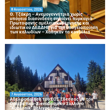
8 Αυγούστου, 2026
Θ. Τζάκρη – Ανεμογεννήτρια χωρίς
υπόγεια διασύνδεση σημαίνει πυρκαγιά –
Πρωτοφανής αμέλεια κυβέρνησης και
ιδιωτικού ΔΕΔΔΗΕ για την υπογειοποίηση
των καλωδίων – Χάθηκαν τα κονδύλια
7 Αυγούστου, 2026
Αδελφοποίηση του ΕΟΣ Έδεσσας με τον
Ορειβατικό-Χιονοδρομικό Σύλλογο
“Kopaonik” Βελιγραδίου