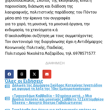
χοροδιδάσκαλος. Σκοπός της εκδήλωσης είναι η
παρουσίαση, διάσωση και διάδοση της
λαογραφικής, πολιτιστικής παράδοσης του Πόντου
μέσα από την έρευνα του συγγραφέα
για το χορό, τη μουσική, τα μουσικά όργανα, την
ενδυμασία, τα χτενίσματα κ.ά.
Θ΄ακολουθήσει συζήτηση με τους συμμετέχοντες.
Τον συντονισμό της διοργάνωσης έχει η Αντιδήμαρχος
Κοινωνικής Πολιτικής, Παιδείας,
Πολιτισμού Νικολέτα Λαζαρίδου, τηλ.:6978571577.
ΔΙΑΦΗΜΙΣΗ
Όλες οι Ειδήσεις
Δήλωση της Δημάρχου Σκύδρας Κατερίνας Ιγνατιάδου
με αφορμή τη λήξη της 10ης Εμποροπανήγυρης
«Τραγουδάμε Καββαδία – 50 χρόνια μετά…» Μια
βραδιά ποίησης και μουσικής Σάββατο 12 Σεπτεμβρίου
Έδεσσα – Ανοιχτό Θέατρο Γαβαλιώτισσας
Συνελήφθη ένα άτομο για τηλεφωνικές απάτες σε