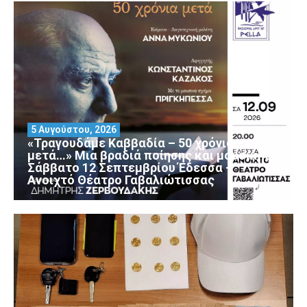
5 Αυγούστου, 2026
«Τραγουδάμε Καββαδία – 50 χρόνια
μετά…» Μια βραδιά ποίησης και μουσικής
Σάββατο 12 Σεπτεμβρίου Έδεσσα –
Ανοιχτό Θέατρο Γαβαλιώτισσας