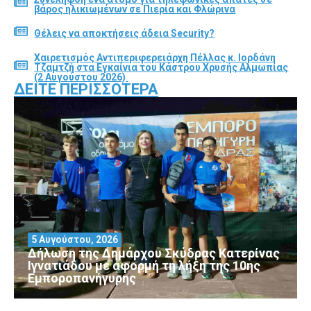
βάρος ηλικιωμένων σε Πιερία και Φλώρινα
Θέλεις να αποκτήσεις άδεια Security?
Χαιρετισμός Αντιπεριφερειάρχη Πέλλας κ. Ιορδάνη
Τζαμτζή στα Εγκαίνια του Κάστρου Χρυσής Αλμωπίας
(2 Αυγούστου 2026)
ΔΕΊΤΕ ΠΕΡΙΣΣΌΤΕΡΑ
5 Αυγούστου, 2026
Δήλωση της Δημάρχου Σκύδρας Κατερίνας
Ιγνατιάδου με αφορμή τη λήξη της 10ης
Εμποροπανήγυρης