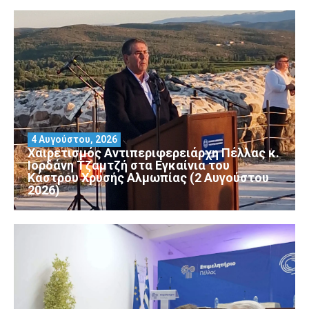
4 Αυγούστου, 2026
Χαιρετισμός Αντιπεριφερειάρχη Πέλλας κ.
Ιορδάνη Τζαμτζή στα Εγκαίνια του
Κάστρου Χρυσής Αλμωπίας (2 Αυγούστου
2026)