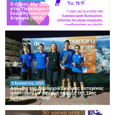
Ο Δήμος Αλμωπίας συμμετέχει και φέτος
στην Παγκόσμια Ημέρα Ενημέρωσης και
Ευαισθητοποίησης για τη Νωτιαία Μυϊκή
Ατροφία (SMA)
5 Αυγούστου, 2026
Δήλωση της Δημάρχου Σκύδρας Κατερίνας
Ιγνατιάδου με αφορμή τη λήξη της 10ης
Εμποροπανήγυρης