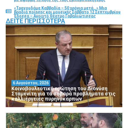
«Τραγουδάμε Καββαδία – 50 χρόνια μετά…» Μια
βραδιά ποίησης και μουσικής Σάββατο 12 Σεπτεμβρίου
Έδεσσα – Ανοιχτό Θέατρο Γαβαλιώτισσας
ΔΕΊΤΕ ΠΕΡΙΣΣΌΤΕΡΑ
6 Αυγούστου, 2026
Κοινοβουλευτική ερώτηση του Διονύση
Σταμενίτη για τα σοβαρά προβλήματα στις
καλλιέργειες πυρηνόκαρπων