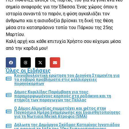
σημείο αναφοράς για την Έδεσσα. Ένας χώρος όπου η
ιστορία συναντά το παρόν, η φύση αγκαλιάζει τον
άνθρωπο και η αισιοδοξία βρίσκει τη δική της θέση
μέσα στο καταπράσινο τοπίο του Πάρκου της 25ης
Μαρτίου.
Καλή αρχή και κάθε επιτυχία Χρήστο σου εύχομαι μέσα
από την καρδιά μου!
Όλες οι Ειδήσεις
Κοινοβουλευτική ερώτηση του Διονύση Σταμενίτη για
τα σοβαρά προβλήματα στις καλλιέργειες
πυρηνόκαρπων
Δήμος Κυριλίδης:Παρέμβαση για τους
παραμορφωμένους καρπούς στα ροδάκινα και τη
στήριξη των παραγωγών της Πέλλας
Ο Δήμος Αλμωπίας συμμετέχει και φέτος στην
Παγκόσμια Ημέρα Ενημέρωσης και Ευαισθητοποίησης
για τη Νωτιαία Μυϊκή Ατροφία (SMA)
Δήλωση της Δημάρχου Σκύδρας Κατερίνας Ιγνατιάδου
με αφορμή τη λήξη της 10ης Εμποροπανήγυρης