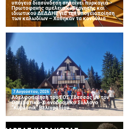
υπόγεια διασύνδεση σημαίνει πυρκαγιά –
Πρωτοφανής αμέλεια κυβέρνησης και
ιδιωτικού ΔΕΔΔΗΕ για την υπογειοποίηση
των καλωδίων – Χάθηκαν τα κονδύλια
7 Αυγούστου, 2026
Αδελφοποίηση του ΕΟΣ Έδεσσας με τον
Ορειβατικό-Χιονοδρομικό Σύλλογο
“Kopaonik” Βελιγραδίου