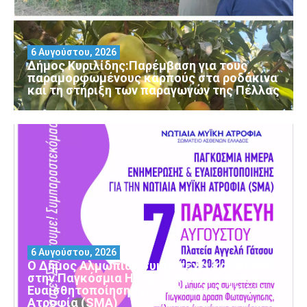
6 Αυγούστου, 2026
Δήμος Κυριλίδης:Παρέμβαση για τους
παραμορφωμένους καρπούς στα ροδάκινα
και τη στήριξη των παραγωγών της Πέλλας
6 Αυγούστου, 2026
Ο Δήμος Αλμωπίας συμμετέχει και φέτος
στην Παγκόσμια Ημέρα Ενημέρωσης και
Ευαισθητοποίησης για τη Νωτιαία Μυϊκή
Ατροφία (SMA)