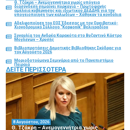
Θ. Τζάκρη – Ανεμογεννήτρια χωρίς υπόγεια
διασύνδεση σημαίνει πυρκαγιά – Πρωτοφανής
αμέλεια κυβέρνησης και ιδιωτικού ΔΕΔΔΗΕ για την
υπογειοποίηση των καλωδίων – Χάθηκαν τα κονδύλια
Αδελφοποίηση του ΕΟΣ Έδεσσας με τον Ορειβατικό-
Χιονοδρομικό Σύλλογο “Kopaonik” Βελιγραδίου
Συναυλία του Ανδρέα Καρακότα στο Βυζαντινό Κάστρο
Μογλενών – Χρυσής
Βιβλιοπροτάσεις Δημοτικής Βιβλιοθήκης Σκύδρας για
τον Αύγούστο 2026
Μοριοδοτούμενα Σεμινάρια από το Πανεπιστήμιο
Πειραιά
ΔΕΊΤΕ ΠΕΡΙΣΣΌΤΕΡΑ
8 Αυγούστου, 2026
Θ. Τζάκρη – Ανεμογεννήτρια χωρίς