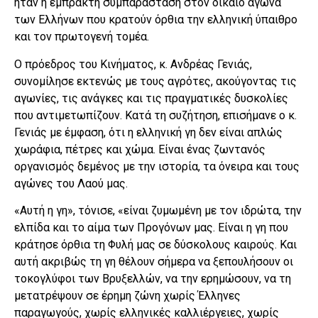
ήταν η έμπρακτη συμπαράσταση στον δίκαιο αγώνα
των Ελλήνων που κρατούν όρθια την ελληνική ύπαιθρο
και τον πρωτογενή τομέα.
Ο πρόεδρος του Κινήματος, κ. Ανδρέας Γενιάς,
συνομίλησε εκτενώς με τους αγρότες, ακούγοντας τις
αγωνίες, τις ανάγκες και τις πραγματικές δυσκολίες
που αντιμετωπίζουν. Κατά τη συζήτηση, επισήμανε ο κ.
Γενιάς με έμφαση, ότι η ελληνική γη δεν είναι απλώς
χωράφια, πέτρες και χώμα. Είναι ένας ζωντανός
οργανισμός δεμένος με την ιστορία, τα όνειρα και τους
αγώνες του Λαού μας.
«Αυτή η γη», τόνισε, «είναι ζυμωμένη με τον ιδρώτα, την
ελπίδα και το αίμα των Προγόνων μας. Είναι η γη που
κράτησε όρθια τη Φυλή μας σε δύσκολους καιρούς. Και
αυτή ακριβώς τη γη θέλουν σήμερα να ξεπουλήσουν οι
τοκογλύφοι των Βρυξελλών, να την ερημώσουν, να τη
μετατρέψουν σε έρημη ζώνη χωρίς Έλληνες
παραγωγούς, χωρίς ελληνικές καλλιέργειες, χωρίς