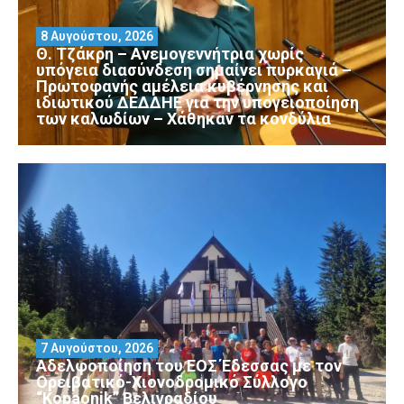
8 Αυγούστου, 2026
Θ. Τζάκρη – Ανεμογεννήτρια χωρίς
υπόγεια διασύνδεση σημαίνει πυρκαγιά –
Πρωτοφανής αμέλεια κυβέρνησης και
ιδιωτικού ΔΕΔΔΗΕ για την υπογειοποίηση
των καλωδίων – Χάθηκαν τα κονδύλια
7 Αυγούστου, 2026
Αδελφοποίηση του ΕΟΣ Έδεσσας με τον
Ορειβατικό-Χιονοδρομικό Σύλλογο
“Kopaonik” Βελιγραδίου