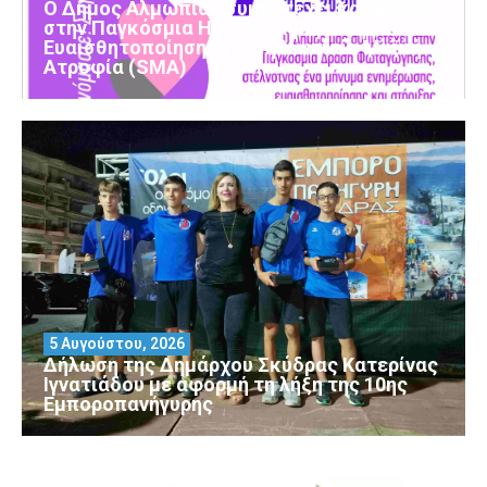
Ο Δήμος Αλμωπίας συμμετέχει και φέτος
στην Παγκόσμια Ημέρα Ενημέρωσης και
Ευαισθητοποίησης για τη Νωτιαία Μυϊκή
Ατροφία (SMA)
5 Αυγούστου, 2026
Δήλωση της Δημάρχου Σκύδρας Κατερίνας
Ιγνατιάδου με αφορμή τη λήξη της 10ης
Εμποροπανήγυρης