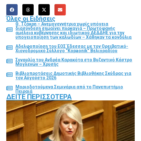
Όλες οι Ειδήσεις
Θ. Τζάκρη – Ανεμογεννήτρια χωρίς υπόγεια
διασύνδεση σημαίνει πυρκαγιά – Πρωτοφανής
αμέλεια κυβέρνησης και ιδιωτικού ΔΕΔΔΗΕ για την
υπογειοποίηση των καλωδίων – Χάθηκαν τα κονδύλια
Αδελφοποίηση του ΕΟΣ Έδεσσας με τον Ορειβατικό-
Χιονοδρομικό Σύλλογο “Kopaonik” Βελιγραδίου
Συναυλία του Ανδρέα Καρακότα στο Βυζαντινό Κάστρο
Μογλενών – Χρυσής
Βιβλιοπροτάσεις Δημοτικής Βιβλιοθήκης Σκύδρας για
τον Αύγούστο 2026
Μοριοδοτούμενα Σεμινάρια από το Πανεπιστήμιο
Πειραιά
ΔΕΊΤΕ ΠΕΡΙΣΣΌΤΕΡΑ