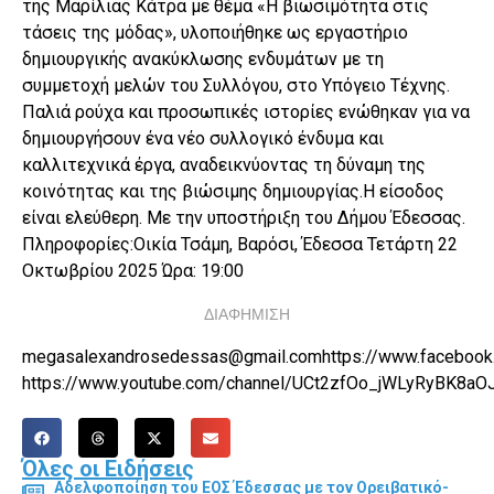
της Μαρίλιας Κάτρα με θέμα «Η βιωσιμότητα στις
τάσεις της μόδας», υλοποιήθηκε ως εργαστήριο
δημιουργικής ανακύκλωσης ενδυμάτων με τη
συμμετοχή μελών του Συλλόγου, στο Υπόγειο Τέχνης.
Παλιά ρούχα και προσωπικές ιστορίες ενώθηκαν για να
δημιουργήσουν ένα νέο συλλογικό ένδυμα και
καλλιτεχνικά έργα, αναδεικνύοντας τη δύναμη της
κοινότητας και της βιώσιμης δημιουργίας.Η είσοδος
είναι ελεύθερη. Με την υποστήριξη του Δήμου Έδεσσας.
Πληροφορίες:Οικία Τσάμη, Βαρόσι, Έδεσσα Τετάρτη 22
Οκτωβρίου 2025 Ώρα: 19:00
ΔΙΑΦΗΜΙΣΗ
megasalexandrosedessas@gmail.comhttps://www.faceboo
https://www.youtube.com/channel/UCt2zfOo_jWLyRyBK8aO
Όλες οι Ειδήσεις
Αδελφοποίηση του ΕΟΣ Έδεσσας με τον Ορειβατικό-