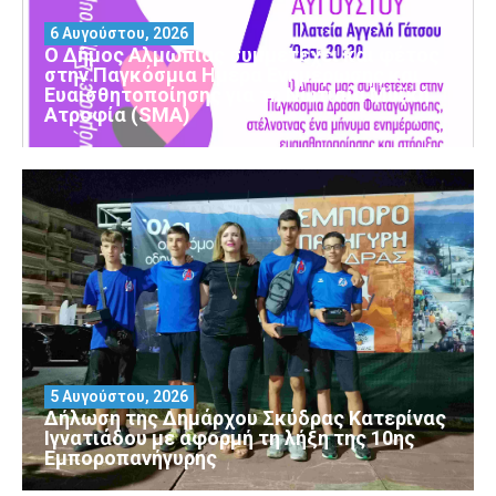
6 Αυγούστου, 2026
Ο Δήμος Αλμωπίας συμμετέχει και φέτος
στην Παγκόσμια Ημέρα Ενημέρωσης και
Ευαισθητοποίησης για τη Νωτιαία Μυϊκή
Ατροφία (SMA)
5 Αυγούστου, 2026
Δήλωση της Δημάρχου Σκύδρας Κατερίνας
Ιγνατιάδου με αφορμή τη λήξη της 10ης
Εμποροπανήγυρης