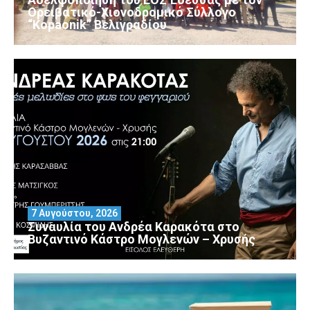
Ορειβατικό-Χιονοδρομικό Σύλλογο
“Kopaonik” Βελιγραδίου
7 Αυγούστου, 2026
Συναυλία του Ανδρέα Καρακότα στο
Βυζαντινό Κάστρο Μογλενών – Χρυσής