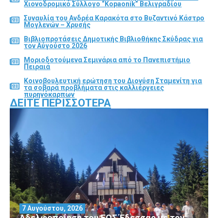
Χιονοδρομικό Σύλλογο “Kopaonik” Βελιγραδίου
Συναυλία του Ανδρέα Καρακότα στο Βυζαντινό Κάστρο
Μογλενών – Χρυσής
Βιβλιοπροτάσεις Δημοτικής Βιβλιοθήκης Σκύδρας για
τον Αύγούστο 2026
Μοριοδοτούμενα Σεμινάρια από το Πανεπιστήμιο
Πειραιά
Κοινοβουλευτική ερώτηση του Διονύση Σταμενίτη για
τα σοβαρά προβλήματα στις καλλιέργειες
πυρηνόκαρπων
ΔΕΊΤΕ ΠΕΡΙΣΣΌΤΕΡΑ
7 Αυγούστου, 2026
Αδελφοποίηση του ΕΟΣ Έδεσσας με τον