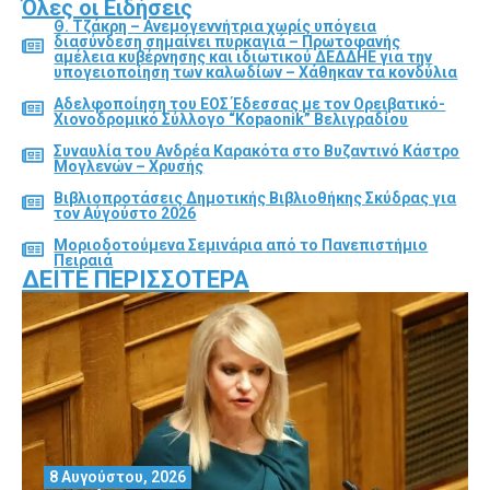
Όλες οι Ειδήσεις
Θ. Τζάκρη – Ανεμογεννήτρια χωρίς υπόγεια
διασύνδεση σημαίνει πυρκαγιά – Πρωτοφανής
αμέλεια κυβέρνησης και ιδιωτικού ΔΕΔΔΗΕ για την
υπογειοποίηση των καλωδίων – Χάθηκαν τα κονδύλια
Αδελφοποίηση του ΕΟΣ Έδεσσας με τον Ορειβατικό-
Χιονοδρομικό Σύλλογο “Kopaonik” Βελιγραδίου
Συναυλία του Ανδρέα Καρακότα στο Βυζαντινό Κάστρο
Μογλενών – Χρυσής
Βιβλιοπροτάσεις Δημοτικής Βιβλιοθήκης Σκύδρας για
τον Αύγούστο 2026
Μοριοδοτούμενα Σεμινάρια από το Πανεπιστήμιο
Πειραιά
ΔΕΊΤΕ ΠΕΡΙΣΣΌΤΕΡΑ
8 Αυγούστου, 2026