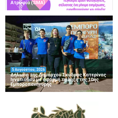
Ατροφία (SMA)
5 Αυγούστου, 2026
Δήλωση της Δημάρχου Σκύδρας Κατερίνας
Ιγνατιάδου με αφορμή τη λήξη της 10ης
Εμποροπανήγυρης