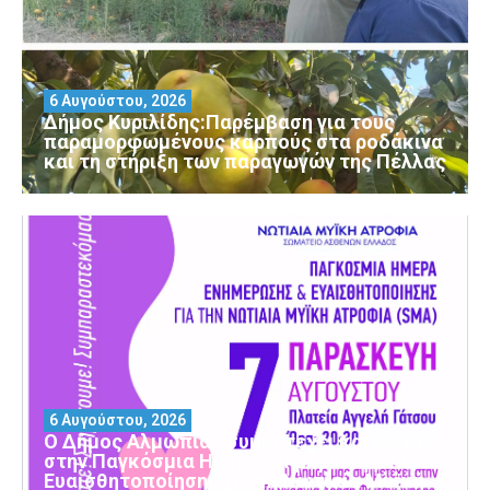
6 Αυγούστου, 2026
Δήμος Κυριλίδης:Παρέμβαση για τους
παραμορφωμένους καρπούς στα ροδάκινα
και τη στήριξη των παραγωγών της Πέλλας
6 Αυγούστου, 2026
Ο Δήμος Αλμωπίας συμμετέχει και φέτος
στην Παγκόσμια Ημέρα Ενημέρωσης και
Ευαισθητοποίησης για τη Νωτιαία Μυϊκή