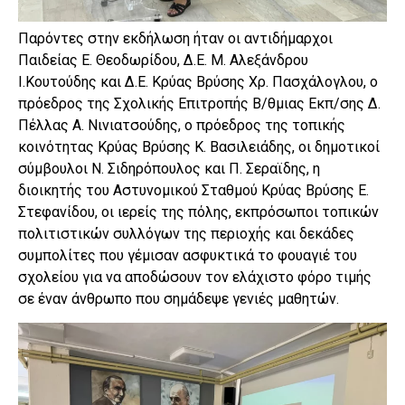
Παρόντες στην εκδήλωση ήταν οι αντιδήμαρχοι
Παιδείας Ε. Θεοδωρίδου, Δ.Ε. Μ. Αλεξάνδρου
Ι.Κουτούδης και Δ.Ε. Κρύας Βρύσης Χρ. Πασχάλογλου, ο
πρόεδρος της Σχολικής Επιτροπής Β/θμιας Εκπ/σης Δ.
Πέλλας Α. Νινιατσούδης, ο πρόεδρος της τοπικής
κοινότητας Κρύας Βρύσης Κ. Βασιλειάδης, οι δημοτικοί
σύμβουλοι Ν. Σιδηρόπουλος και Π. Σεραϊδης, η
διοικητής του Αστυνομικού Σταθμού Κρύας Βρύσης Ε.
Στεφανίδου, οι ιερείς της πόλης, εκπρόσωποι τοπικών
πολιτιστικών συλλόγων της περιοχής και δεκάδες
συμπολίτες που γέμισαν ασφυκτικά το φουαγιέ του
σχολείου για να αποδώσουν τον ελάχιστο φόρο τιμής
σε έναν άνθρωπο που σημάδεψε γενιές μαθητών.