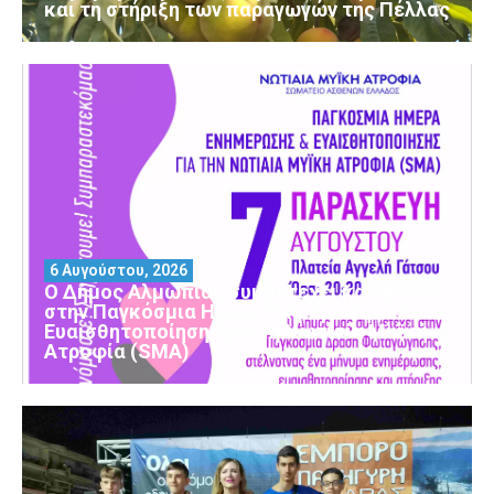
και τη στήριξη των παραγωγών της Πέλλας
6 Αυγούστου, 2026
Ο Δήμος Αλμωπίας συμμετέχει και φέτος
στην Παγκόσμια Ημέρα Ενημέρωσης και
Ευαισθητοποίησης για τη Νωτιαία Μυϊκή
Ατροφία (SMA)