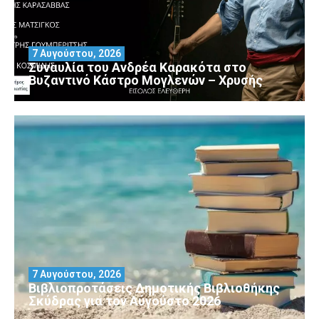
7 Αυγούστου, 2026
Συναυλία του Ανδρέα Καρακότα στο
Βυζαντινό Κάστρο Μογλενών – Χρυσής
7 Αυγούστου, 2026
Βιβλιοπροτάσεις Δημοτικής Βιβλιοθήκης
Σκύδρας για τον Αύγούστο 2026