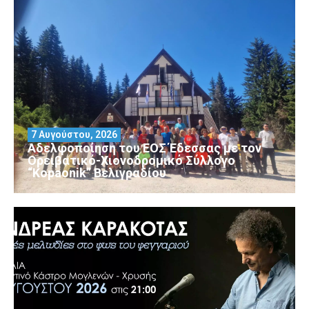
7 Αυγούστου, 2026
Αδελφοποίηση του ΕΟΣ Έδεσσας με τον
Ορειβατικό-Χιονοδρομικό Σύλλογο
“Kopaonik” Βελιγραδίου