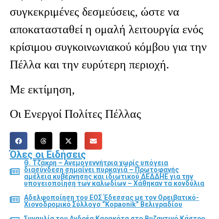
συγκεκριμένες δεσμεύσεις, ώστε να
αποκατασταθεί η ομαλή λειτουργία ενός
κρίσιμου συγκοινωνιακού κόμβου για την
Πέλλα και την ευρύτερη περιοχή.
Με εκτίμηση,
Οι Ενεργοί Πολίτες Πέλλας
Όλες οι Ειδήσεις
Θ. Τζάκρη – Ανεμογεννήτρια χωρίς υπόγεια
διασύνδεση σημαίνει πυρκαγιά – Πρωτοφανής
αμέλεια κυβέρνησης και ιδιωτικού ΔΕΔΔΗΕ για την
υπογειοποίηση των καλωδίων – Χάθηκαν τα κονδύλια
Αδελφοποίηση του ΕΟΣ Έδεσσας με τον Ορειβατικό-
Χιονοδρομικό Σύλλογο “Kopaonik” Βελιγραδίου
Συναυλία του Ανδρέα Καρακότα στο Βυζαντινό Κάστρο