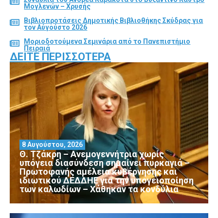
Μογλενών – Χρυσής
Βιβλιοπροτάσεις Δημοτικής Βιβλιοθήκης Σκύδρας για
τον Αύγούστο 2026
Μοριοδοτούμενα Σεμινάρια από το Πανεπιστήμιο
Πειραιά
ΔΕΊΤΕ ΠΕΡΙΣΣΌΤΕΡΑ
8 Αυγούστου, 2026
Θ. Τζάκρη – Ανεμογεννήτρια χωρίς
υπόγεια διασύνδεση σημαίνει πυρκαγιά –
Πρωτοφανής αμέλεια κυβέρνησης και
ιδιωτικού ΔΕΔΔΗΕ για την υπογειοποίηση
των καλωδίων – Χάθηκαν τα κονδύλια