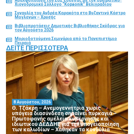
Αδελφοποίηση του ΕΟΣ Έδεσσας με τον Ορειβατικό-
Χιονοδρομικό Σύλλογο “Kopaonik” Βελιγραδίου
Συναυλία του Ανδρέα Καρακότα στο Βυζαντινό Κάστρο
Μογλενών – Χρυσής
Βιβλιοπροτάσεις Δημοτικής Βιβλιοθήκης Σκύδρας για
τον Αύγούστο 2026
Μοριοδοτούμενα Σεμινάρια από το Πανεπιστήμιο
Πειραιά
ΔΕΊΤΕ ΠΕΡΙΣΣΌΤΕΡΑ
8 Αυγούστου, 2026
Θ. Τζάκρη – Ανεμογεννήτρια χωρίς
υπόγεια διασύνδεση σημαίνει πυρκαγιά –
Πρωτοφανής αμέλεια κυβέρνησης και
ιδιωτικού ΔΕΔΔΗΕ για την υπογειοποίηση
των καλωδίων – Χάθηκαν τα κονδύλια