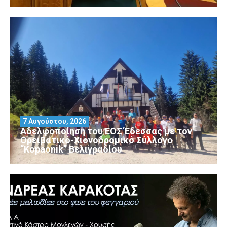
7 Αυγούστου, 2026
Αδελφοποίηση του ΕΟΣ Έδεσσας με τον
Ορειβατικό-Χιονοδρομικό Σύλλογο
“Kopaonik” Βελιγραδίου