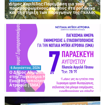
Δήμος Κυριλίδης:Παρέμβαση για τους
παραμορφωμένους καρπούς στα ροδάκινα
και τη στήριξη των παραγωγών της Πέλλας
6 Αυγούστου, 2026
Ο Δήμος Αλμωπίας συμμετέχει και φέτος
στην Παγκόσμια Ημέρα Ενημέρωσης και
Ευαισθητοποίησης για τη Νωτιαία Μυϊκή
Ατροφία (SMA)