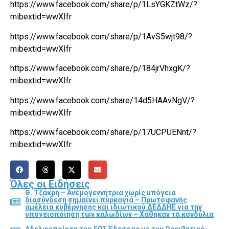
https://www.facebook.com/share/p/1LsYGKZtWz/?
mibextid=wwXIfr
https://www.facebook.com/share/p/1AvS5wjt98/?
mibextid=wwXIfr
https://www.facebook.com/share/p/184jrVhxgK/?
mibextid=wwXIfr
https://www.facebook.com/share/14d5HAAvNgV/?
mibextid=wwXIfr
https://www.facebook.com/share/p/17UCPUENnt/?
mibextid=wwXIfr
Όλες οι Ειδήσεις
Θ. Τζάκρη – Ανεμογεννήτρια χωρίς υπόγεια
διασύνδεση σημαίνει πυρκαγιά – Πρωτοφανής
αμέλεια κυβέρνησης και ιδιωτικού ΔΕΔΔΗΕ για την
υπογειοποίηση των καλωδίων – Χάθηκαν τα κονδύλια