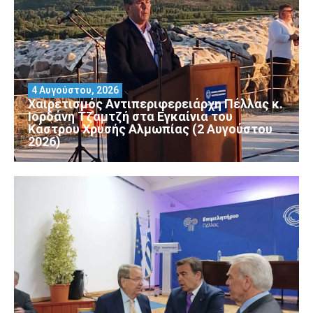
4 Αυγούστου, 2026
Χαιρετισμός Αντιπεριφερειάρχη Πέλλας κ.
Ιορδάνη Τζαμτζή στα Εγκαίνια του
Κάστρου Χρυσής Αλμωπίας (2 Αυγούστου
2026)