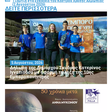
Τζαμτζή στα Εγκαίνια του Κάστρου Χρυσής Αλμωπίας
(2 Αυγούστου 2026)
ΔΕΊΤΕ ΠΕΡΙΣΣΌΤΕΡΑ
5 Αυγούστου, 2026
Δήλωση της Δημάρχου Σκύδρας Κατερίνας
Ιγνατιάδου με αφορμή τη λήξη της 10ης
Εμποροπανήγυρης