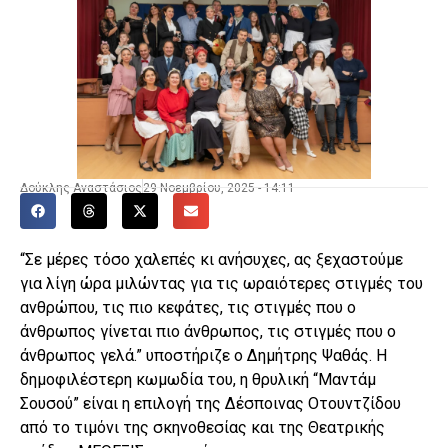
Δούκλης Αναστάσιος
29 Νοεμβρίου, 2025 - 14:11
“Σε µέρες τόσο χαλεπές κι ανήσυχες, ας ξεχαστούµε
για λίγη ώρα µιλώντας για τις ωραιότερες στιγµές του
ανθρώπου, τις πιο κεφάτες, τις στιγµές που ο
άνθρωπος γίνεται πιο άνθρωπος, τις στιγµές που ο
άνθρωπος γελά.” υποστήριζε ο Δημήτρης Ψαθάς. Η
δημοφιλέστερη κωμωδία του, η θρυλική “Μαντάμ
Σουσού” είναι η επιλογή της Δέσποινας Οτουντζίδου
από το τιμόνι της σκηνοθεσίας και της Θεατρικής