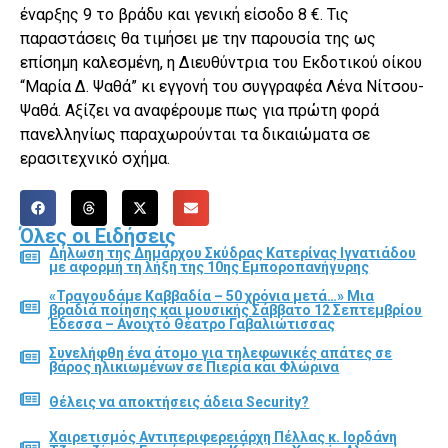
έναρξης 9 το βράδυ και γενική είσοδο 8 €. Τις
παραστάσεις θα τιμήσει με την παρουσία της ως
επίσημη καλεσμένη, η Διευθύντρια του Εκδοτικού οίκου
“Μαρία Δ. Ψαθά” κι εγγονή του συγγραφέα Λένα Νίτσου-
Ψαθά. Αξίζει να αναφέρουμε πως για πρώτη φορά
πανελληνίως παραχωρούνται τα δικαιώματα σε
ερασιτεχνικό σχήμα.
Όλες οι Ειδήσεις
Δήλωση της Δημάρχου Σκύδρας Κατερίνας Ιγνατιάδου
με αφορμή τη λήξη της 10ης Εμποροπανήγυρης
«Τραγουδάμε Καββαδία – 50 χρόνια μετά…» Μια
βραδιά ποίησης και μουσικής Σάββατο 12 Σεπτεμβρίου
Έδεσσα – Ανοιχτό Θέατρο Γαβαλιώτισσας
Συνελήφθη ένα άτομο για τηλεφωνικές απάτες σε
βάρος ηλικιωμένων σε Πιερία και Φλώρινα
Θέλεις να αποκτήσεις άδεια Security?
Χαιρετισμός Αντιπεριφερειάρχη Πέλλας κ. Ιορδάνη