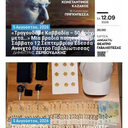
5 Αυγούστου, 2026
«Τραγουδάμε Καββαδία – 50 χρόνια
μετά…» Μια βραδιά ποίησης και μουσικής
Σάββατο 12 Σεπτεμβρίου Έδεσσα –
Ανοιχτό Θέατρο Γαβαλιώτισσας
5 Αυγούστου, 2026
Συνελήφθη ένα άτομο για τηλεφωνικές