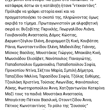
κατάφερε, έστω αν η κατάληξη ήτανε “ντεκαντάνς”.
Πρόλαβε να γράψει ιστορία εκεί και να
πραγματοποιήσει το σκοπό της, πληρώνοντας όμως
ακριβά το τίμημα…Πρωταγωνιστούν με αλφαβητική
σειρά oι: Βυζοβίτης Περικλής, Γεωργαλίδου Λιάνα,
Γιουβανούδη Αναστασία, Δάμος Κώστας,
Δερμεντζόγλου Ελένη, Δογραμματζή Κική, Κουβάτση
Ράνια, Κωνσταντινίδου Ελένη, Μαδενλίδης Γιάννης,
Μίσκος Βασίλης, Μουστάκας Γιώργος, Μπακάλη Κική,
Μωυσιάδου Ελισάβετ, Νανόπουλος Παναγιώτης,
Παπαδοπούλου Εμμανουέλα, Παπαδοπούλου Σοφία,
Προκοπίου Ντίνα, Σέξτου Μαρία, Σμπιλή Δήμητρα,
Ταπαζίδου Μελίνα, Ταρασίδου Σοφία, Τζόλας Ευθύμης,
Τζουλάκη Χριστίνα, Τούσιας Λεωνίδας, Φανιόπουλος
Λάκης, Φωστηροπούλου Άννα, Χατζηαντωνίου Κατερίνα.
Μαζί τους τα παιδιά: Μουστάκα Αναστασία,
Μπογόιτση-Πέτκου Βασιλική, Οτουντζίδου Άννα,
Πέτκος Κωνσταντίνος. Το ρόλο της “Σουσούς”