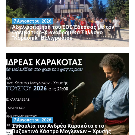
7 Αυγούστου, 2026
Αδελφοποίηση του ΕΟΣ Έδεσσας με τον
Ορειβατικό-Χιονοδρομικό Σύλλογο
“Kopaonik” Βελιγραδίου
7 Αυγούστου, 2026
Συναυλία του Ανδρέα Καρακότα στο
Βυζαντινό Κάστρο Μογλενών – Χρυσής