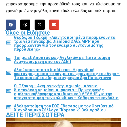
χειροκροτήσουμε την προσπάθειά τους και να κλείσουμε τη
χρονιά με έναν μεγάλο, κοινό κύκλο ελπίδας και πολιτισμού.
Όλες οι Ειδήσεις
Θεοδώρα Τζάκρη: «Ακινητοποιημένα παραμένουν τα
τρία νέα πανάκριβα Diamond DA62 MPP που
προορίζονταν για τον εναέριο συντονισμό της
πυρόσβεσης»
Τμήμα εξ Αποστάσεως Αγγλικών με Πιστοποίηση
Αναγνωρισμένη από τον ΑΣΕΠ
Αλιεύσαμε από το διαδίκτυο : Η μοναδική
φωτογραφία από το ρήγμα του φράγματος του Άγρα –
Το ρεπορτάζ του δημοσιογράφου Άρη Παπαγιάννη
Θ. Τζάκρη – Ανεμογεννήτρια χωρίς υπόγεια
διασύνδεση σημαίνει πυρκαγιά – Πρωτοφανής
αμέλεια κυβέρνησης και ιδιωτικού ΔΕΔΔΗΕ για την
υπογειοποίηση των καλωδίων – Χάθηκαν τα κονδύλια
Αδελφοποίηση του ΕΟΣ Έδεσσας με τον Ορειβατικό-
Χιονοδρομικό Σύλλογο “Kopaonik” Βελιγραδίου
ΔΕΊΤΕ ΠΕΡΙΣΣΌΤΕΡΑ