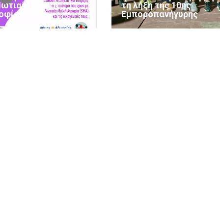
Νωτιαία Μυϊκή
τη λήξη της 10ης
οφία (SMA)
Εμποροπανήγυρης