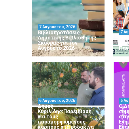
7 Αυγούστου, 2026
Βιβλιοπροτάσεις
7 Αυ
Δημοτικής Βιβλιοθήκης
Μορ
Σκύδρας για τον
Σεμ
Αύγούστο 2026
Παν
6 Αυγούστου, 2026
6 Αυ
Δήμος
Ο Δ
Κυριλίδης:Παρέμβαση
συμ
για τους
στη
παραμορφωμένους
Ενη
καρπούς στα ροδάκινα
Ευα