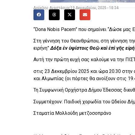
Δούκλης Αναστάσιος
19 Δεκεμβρίου, 2025 - 18:34
“Dona Nobis Pacem” που σημαίνει “Δώσε μας Ε
Στη γέννηση του Θεανθρώπου, στη γέννηση της
ειρήνη”
Δόξα ἐν ὑψίστοις Θεῷ καὶ ἐπὶ γῆς εἰρ
Αυτή την πρώτη ευχή σας καλούμε να την Π
στις 23 Δεκεμβρίου 2025 και ώρα 20.30 στη
και Αλμωπίας (οι πόρτες θα ανοίξουν στις 19.
Τη Συμφωνική Ορχήστρα Δήμου Έδεσσας διευθύ
Συμμετέχουν: Παιδική χορωδία του Ωδείου Δή
Σταματία Μολλούδη μετζοσοπράνο