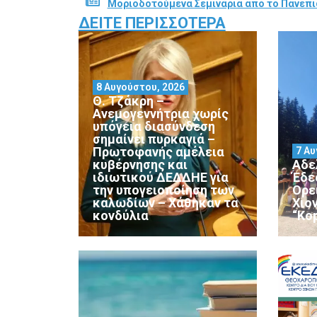
Μοριοδοτούμενα Σεμινάρια από το Πανεπι
ΔΕΊΤΕ ΠΕΡΙΣΣΌΤΕΡΑ
8 Αυγούστου, 2026
Θ. Τζάκρη –
Ανεμογεννήτρια χωρίς
υπόγεια διασύνδεση
σημαίνει πυρκαγιά –
Πρωτοφανής αμέλεια
7 Αυ
κυβέρνησης και
Αδε
ιδιωτικού ΔΕΔΔΗΕ για
Έδε
την υπογειοποίηση των
Ορε
καλωδίων – Χάθηκαν τα
Χιο
κονδύλια
“Ko