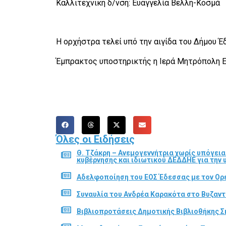
Καλλιτεχνική δ/νση: Ευαγγελία Βελλή-Κοσμά
Η ορχήστρα τελεί υπό την αιγίδα του Δήμου 
Έμπρακτος υποστηρικτής η Ιερά Μητρόπολη 
Όλες οι Ειδήσεις
Θ. Τζάκρη – Ανεμογεννήτρια χωρίς υπόγει
κυβέρνησης και ιδιωτικού ΔΕΔΔΗΕ για την
Αδελφοποίηση του ΕΟΣ Έδεσσας με τον Ορε
Συναυλία του Ανδρέα Καρακότα στο Βυζαν
Βιβλιοπροτάσεις Δημοτικής Βιβλιοθήκης Σ