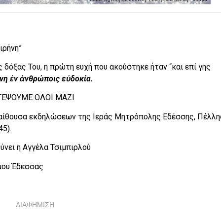
ιρήνη”
 δόξας Του, η πρώτη ευχή που ακούστηκε ήταν “και επί γης
ήνη ἐν ἀνθρώποις εὐδοκία.
ΙΣΤΕΨΟΥΜΕ ΟΛΟΙ ΜΑΖΙ
ν αίθουσα εκδηλώσεων της Ιεράς Μητρόπολης Εδέσσης, Πέλλη
45).
νει η Αγγέλα Τσιμπιρλού
μου Έδεσσας
ΔΙΑΦΗΜΙΣΗ