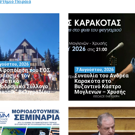
στήμιο Πειραιά
γούστου, 2026
λφοποίηση του ΕΟΣ
7 Αυγούστου, 2026
σσας με τον
Συναυλία του Ανδρέα
ιβατικό-
Καρακότα στο
νοδρομικό Σύλλογο
Βυζαντινό Κάστρο
paonik” Βελιγραδίου
Μογλενών – Χρυσής