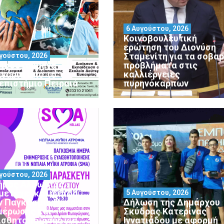
6 Αυγούστου, 2026
Κοινοβουλευτική
ερώτηση του Διονύση
Σταμενίτη για τα σοβα
γούστου, 2026
ιοδοτούμενα
προβλήματα στις
ινάρια από το
καλλιέργειες
επιστήμιο Πειραιά
πυρηνόκαρπων
γούστου, 2026
ήμος Αλμωπίας
μετέχει και φέτος
5 Αυγούστου, 2026
ν Παγκόσμια Ημέρα
Δήλωση της Δημάρχου
μέρωσης και
Σκύδρας Κατερίνας
ισθητοποίησης για
Ιγνατιάδου με αφορμή