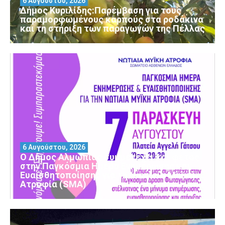
6 Αυγούστου, 2026
Δήμος Κυριλίδης:Παρέμβαση για τους
παραμορφωμένους καρπούς στα ροδάκινα
και τη στήριξη των παραγωγών της Πέλλας
6 Αυγούστου, 2026
Ο Δήμος Αλμωπίας συμμετέχει και φέτος
στην Παγκόσμια Ημέρα Ενημέρωσης και
Ευαισθητοποίησης για τη Νωτιαία Μυϊκή
Ατροφία (SMA)