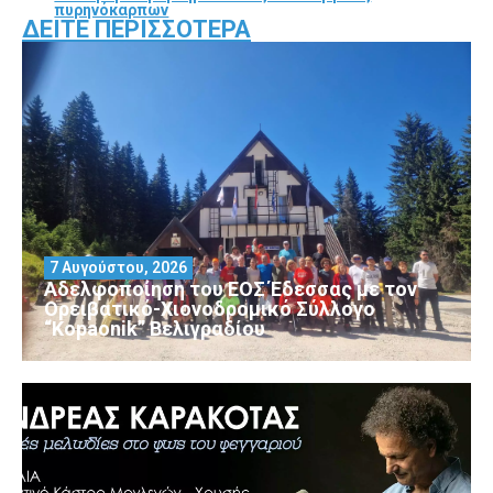
πυρηνόκαρπων
ΔΕΊΤΕ ΠΕΡΙΣΣΌΤΕΡΑ
7 Αυγούστου, 2026
Αδελφοποίηση του ΕΟΣ Έδεσσας με τον
Ορειβατικό-Χιονοδρομικό Σύλλογο
“Kopaonik” Βελιγραδίου