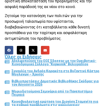
οριστική αποκατάσταση του προβλήματος και την
ασφαλή παράδοσή της εκ νέου στο κοινό.
Ζητούμε την κατανόηση των πολιτών για την
προσωρινή ταλαιπωρία που υφίστανται,
διαβεβαιώνοντας ότι καταβάλλεται κάθε δυνατή
προσπάθεια για την ταχύτερη και ασφαλέστερη
αντιμετώπιση του προβλήματος.
Όλες οι Ειδήσεις
Αδελφοποίηση του ΕΟΣ Έδεσσας με τον Ορειβατικό-
Χιονοδρομικό Σύλλογο “Kopaonik” Βελιγραδίου
Συναυλία του Ανδρέα Καρακότα στο Βυζαντινό Κάστρο
Μογλενών – Χρυσής
Βιβλιοπροτάσεις Δημοτικής Βιβλιοθήκης Σκύδρας για
τον Αύγούστο 2026
Μοριοδοτούμενα Σεμινάρια από το Πανεπιστήμιο
Πειραιά
Κοινοβουλευτική ερώτηση του Διονύση Σταμενίτη για
τα σοβαρά προβλήματα στις καλλιέργειες