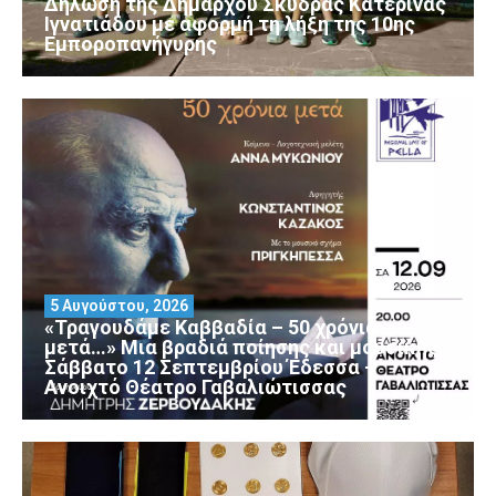
Δήλωση της Δημάρχου Σκύδρας Κατερίνας
Ιγνατιάδου με αφορμή τη λήξη της 10ης
Εμποροπανήγυρης
5 Αυγούστου, 2026
«Τραγουδάμε Καββαδία – 50 χρόνια
μετά…» Μια βραδιά ποίησης και μουσικής
Σάββατο 12 Σεπτεμβρίου Έδεσσα –
Ανοιχτό Θέατρο Γαβαλιώτισσας