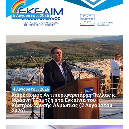
5 Αυγούστου, 2026
Θέλεις να αποκτήσεις άδεια Security?
4 Αυγούστου, 2026
Χαιρετισμός Αντιπεριφερειάρχη Πέλλας κ.
Ιορδάνη Τζαμτζή στα Εγκαίνια του
Κάστρου Χρυσής Αλμωπίας (2 Αυγούστου
2026)