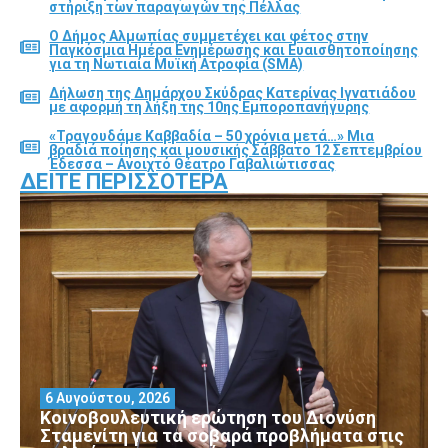
στήριξη των παραγωγών της Πέλλας
Ο Δήμος Αλμωπίας συμμετέχει και φέτος στην
Παγκόσμια Ημέρα Ενημέρωσης και Ευαισθητοποίησης
για τη Νωτιαία Μυϊκή Ατροφία (SMA)
Δήλωση της Δημάρχου Σκύδρας Κατερίνας Ιγνατιάδου
με αφορμή τη λήξη της 10ης Εμποροπανήγυρης
«Τραγουδάμε Καββαδία – 50 χρόνια μετά…» Μια
βραδιά ποίησης και μουσικής Σάββατο 12 Σεπτεμβρίου
Έδεσσα – Ανοιχτό Θέατρο Γαβαλιώτισσας
ΔΕΊΤΕ ΠΕΡΙΣΣΌΤΕΡΑ
6 Αυγούστου, 2026
Κοινοβουλευτική ερώτηση του Διονύση
Σταμενίτη για τα σοβαρά προβλήματα στις