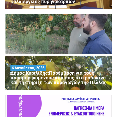
καλλιέργειες πυρηνόκαρπων
6 Αυγούστου, 2026
Δήμος Κυριλίδης:Παρέμβαση για τους
παραμορφωμένους καρπούς στα ροδάκινα
και τη στήριξη των παραγωγών της Πέλλας