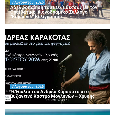
7 Αυγούστου, 2026
Αδελφοποίηση του ΕΟΣ Έδεσσας με τον
Ορειβατικό-Χιονοδρομικό Σύλλογο
“Kopaonik” Βελιγραδίου
7 Αυγούστου, 2026
Συναυλία του Ανδρέα Καρακότα στο
Βυζαντινό Κάστρο Μογλενών – Χρυσής