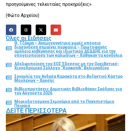
προηγούμενες τελευταίες προκηρύξεις».
(Φώτο Αρχείου)
Όλες οι Ειδήσεις
Θ. Τζάκρη – Ανεμογεννήτρια χωρίς υπόγεια
διασύνδεση σημαίνει πυρκαγιά – Πρωτοφανής
αμέλεια κυβέρνησης και ιδιωτικού ΔΕΔΔΗΕ για την
υπογειοποίηση των καλωδίων – Χάθηκαν τα κονδύλια
Αδελφοποίηση του ΕΟΣ Έδεσσας με τον Ορειβατικό-
Χιονοδρομικό Σύλλογο “Kopaonik” Βελιγραδίου
Συναυλία του Ανδρέα Καρακότα στο Βυζαντινό Κάστρο
Μογλενών – Χρυσής
Βιβλιοπροτάσεις Δημοτικής Βιβλιοθήκης Σκύδρας για
τον Αύγούστο 2026
Μοριοδοτούμενα Σεμινάρια από το Πανεπιστήμιο
Πειραιά
ΔΕΊΤΕ ΠΕΡΙΣΣΌΤΕΡΑ