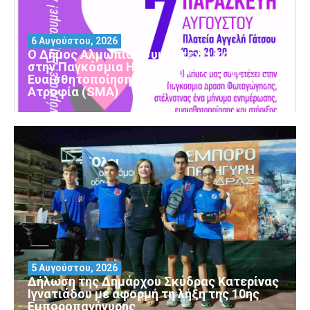
6 Αυγούστου, 2026
Ο Δήμος Αλμωπίας συμμετέχει και φέτος
στην Παγκόσμια Ημέρα Ενημέρωσης και
Ευαισθητοποίησης για τη Νωτιαία Μυϊκή
Ατροφία (SMA)
5 Αυγούστου, 2026
Δήλωση της Δημάρχου Σκύδρας Κατερίνας
Ιγνατιάδου με αφορμή τη λήξη της 10ης
Εμποροπανήγυρης