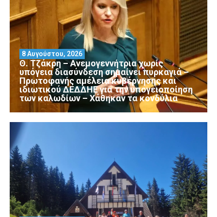
8 Αυγούστου, 2026
Θ. Τζάκρη – Ανεμογεννήτρια χωρίς
υπόγεια διασύνδεση σημαίνει πυρκαγιά –
Πρωτοφανής αμέλεια κυβέρνησης και
ιδιωτικού ΔΕΔΔΗΕ για την υπογειοποίηση
των καλωδίων – Χάθηκαν τα κονδύλια