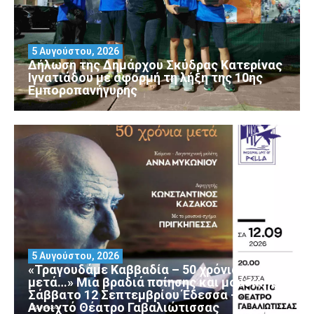
5 Αυγούστου, 2026
Δήλωση της Δημάρχου Σκύδρας Κατερίνας
Ιγνατιάδου με αφορμή τη λήξη της 10ης
Εμποροπανήγυρης
5 Αυγούστου, 2026
«Τραγουδάμε Καββαδία – 50 χρόνια
μετά…» Μια βραδιά ποίησης και μουσικής
Σάββατο 12 Σεπτεμβρίου Έδεσσα –
Ανοιχτό Θέατρο Γαβαλιώτισσας