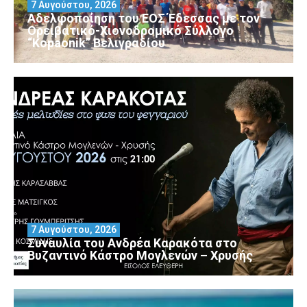
7 Αυγούστου, 2026
Αδελφοποίηση του ΕΟΣ Έδεσσας με τον
Ορειβατικό-Χιονοδρομικό Σύλλογο
“Kopaonik” Βελιγραδίου
7 Αυγούστου, 2026
Συναυλία του Ανδρέα Καρακότα στο
Βυζαντινό Κάστρο Μογλενών – Χρυσής