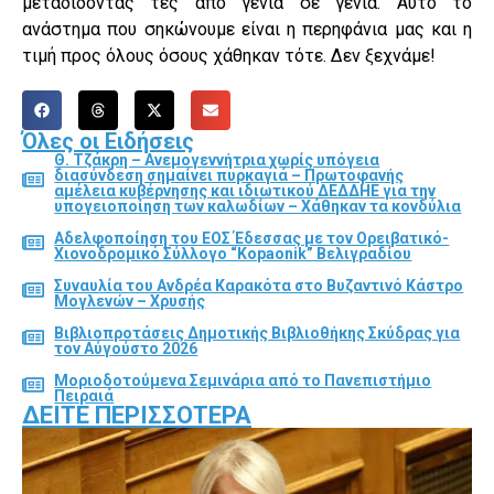
μεταδίδοντας τες από γενιά σε γενιά. Αυτό το
ανάστημα που σηκώνουμε είναι η περηφάνια μας και η
τιμή προς όλους όσους χάθηκαν τότε. Δεν ξεχνάμε!
Όλες οι Ειδήσεις
Θ. Τζάκρη – Ανεμογεννήτρια χωρίς υπόγεια
διασύνδεση σημαίνει πυρκαγιά – Πρωτοφανής
αμέλεια κυβέρνησης και ιδιωτικού ΔΕΔΔΗΕ για την
υπογειοποίηση των καλωδίων – Χάθηκαν τα κονδύλια
Αδελφοποίηση του ΕΟΣ Έδεσσας με τον Ορειβατικό-
Χιονοδρομικό Σύλλογο “Kopaonik” Βελιγραδίου
Συναυλία του Ανδρέα Καρακότα στο Βυζαντινό Κάστρο
Μογλενών – Χρυσής
Βιβλιοπροτάσεις Δημοτικής Βιβλιοθήκης Σκύδρας για
τον Αύγούστο 2026
Μοριοδοτούμενα Σεμινάρια από το Πανεπιστήμιο
Πειραιά
ΔΕΊΤΕ ΠΕΡΙΣΣΌΤΕΡΑ