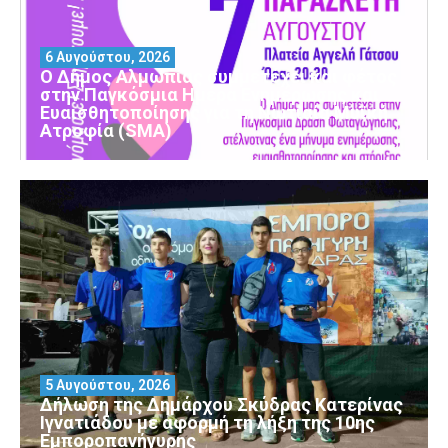
6 Αυγούστου, 2026
Ο Δήμος Αλμωπίας συμμετέχει και φέτος
στην Παγκόσμια Ημέρα Ενημέρωσης και
Ευαισθητοποίησης για τη Νωτιαία Μυϊκή
Ατροφία (SMA)
5 Αυγούστου, 2026
Δήλωση της Δημάρχου Σκύδρας Κατερίνας
Ιγνατιάδου με αφορμή τη λήξη της 10ης
Εμποροπανήγυρης