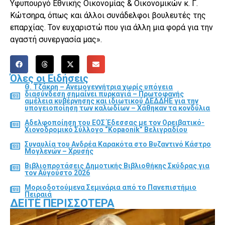
Υφυπουργό Εθνικής Οικονομίας & Οικονομικών κ. Γ.
Κώτσηρα, όπως και άλλοι συνάδελφοι βουλευτές της
επαρχίας. Τον ευχαριστώ που για άλλη μια φορά για την
αγαστή συνεργασία μας».
Όλες οι Ειδήσεις
Θ. Τζάκρη – Ανεμογεννήτρια χωρίς υπόγεια
διασύνδεση σημαίνει πυρκαγιά – Πρωτοφανής
αμέλεια κυβέρνησης και ιδιωτικού ΔΕΔΔΗΕ για την
υπογειοποίηση των καλωδίων – Χάθηκαν τα κονδύλια
Αδελφοποίηση του ΕΟΣ Έδεσσας με τον Ορειβατικό-
Χιονοδρομικό Σύλλογο “Kopaonik” Βελιγραδίου
Συναυλία του Ανδρέα Καρακότα στο Βυζαντινό Κάστρο
Μογλενών – Χρυσής
Βιβλιοπροτάσεις Δημοτικής Βιβλιοθήκης Σκύδρας για
τον Αύγούστο 2026
Μοριοδοτούμενα Σεμινάρια από το Πανεπιστήμιο
Πειραιά
ΔΕΊΤΕ ΠΕΡΙΣΣΌΤΕΡΑ