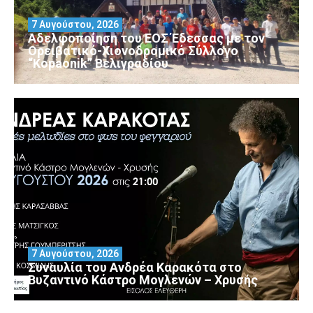
7 Αυγούστου, 2026
Αδελφοποίηση του ΕΟΣ Έδεσσας με τον
Ορειβατικό-Χιονοδρομικό Σύλλογο
“Kopaonik” Βελιγραδίου
7 Αυγούστου, 2026
Συναυλία του Ανδρέα Καρακότα στο
Βυζαντινό Κάστρο Μογλενών – Χρυσής