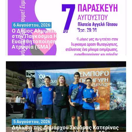
6 Αυγούστου, 2026
Ο Δήμος Αλμωπίας συμμετέχει και φέτος
στην Παγκόσμια Ημέρα Ενημέρωσης και
Ευαισθητοποίησης για τη Νωτιαία Μυϊκή
Ατροφία (SMA)
5 Αυγούστου, 2026
Δήλωση της Δημάρχου Σκύδρας Κατερίνας