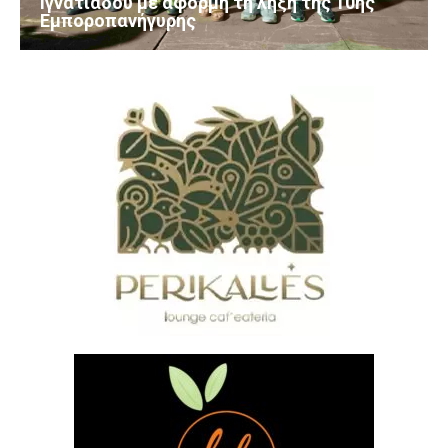
Ιγνατιάδου με αφορμή τη λήξη της 10ης
Εμποροπανήγυρης