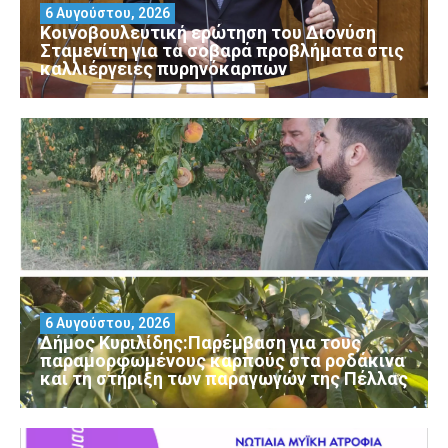
6 Αυγούστου, 2026
Κοινοβουλευτική ερώτηση του Διονύση
Σταμενίτη για τα σοβαρά προβλήματα στις
καλλιέργειες πυρηνόκαρπων
6 Αυγούστου, 2026
Δήμος Κυριλίδης:Παρέμβαση για τους
παραμορφωμένους καρπούς στα ροδάκινα
και τη στήριξη των παραγωγών της Πέλλας