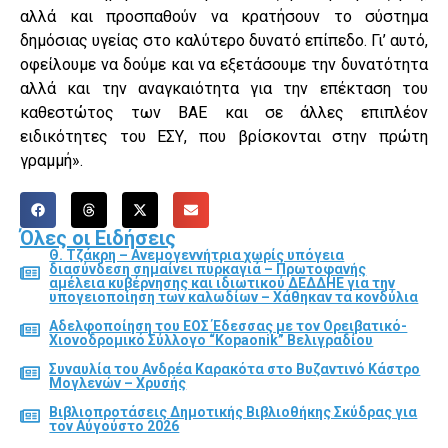
αλλά και προσπαθούν να κρατήσουν το σύστημα
δημόσιας υγείας στο καλύτερο δυνατό επίπεδο. Γι’ αυτό,
οφείλουμε να δούμε και να εξετάσουμε την δυνατότητα
αλλά και την αναγκαιότητα για την επέκταση του
καθεστώτος των ΒΑΕ και σε άλλες επιπλέον
ειδικότητες του ΕΣΥ, που βρίσκονται στην πρώτη
γραμμή».
Όλες οι Ειδήσεις
Θ. Τζάκρη – Ανεμογεννήτρια χωρίς υπόγεια
διασύνδεση σημαίνει πυρκαγιά – Πρωτοφανής
αμέλεια κυβέρνησης και ιδιωτικού ΔΕΔΔΗΕ για την
υπογειοποίηση των καλωδίων – Χάθηκαν τα κονδύλια
Αδελφοποίηση του ΕΟΣ Έδεσσας με τον Ορειβατικό-
Χιονοδρομικό Σύλλογο “Kopaonik” Βελιγραδίου
Συναυλία του Ανδρέα Καρακότα στο Βυζαντινό Κάστρο
Μογλενών – Χρυσής
Βιβλιοπροτάσεις Δημοτικής Βιβλιοθήκης Σκύδρας για
τον Αύγούστο 2026