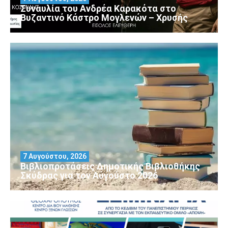
Συναυλία του Ανδρέα Καρακότα στο
Βυζαντινό Κάστρο Μογλενών – Χρυσής
7 Αυγούστου, 2026
Βιβλιοπροτάσεις Δημοτικής Βιβλιοθήκης
Σκύδρας για τον Αύγούστο 2026