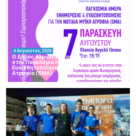
6 Αυγούστου, 2026
Ο Δήμος Αλμωπίας συμμετέχει και φέτος
στην Παγκόσμια Ημέρα Ενημέρωσης και
Ευαισθητοποίησης για τη Νωτιαία Μυϊκή
Ατροφία (SMA)