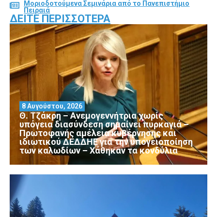
Μοριοδοτούμενα Σεμινάρια από το Πανεπιστήμιο
Πειραιά
ΔΕΊΤΕ ΠΕΡΙΣΣΌΤΕΡΑ
8 Αυγούστου, 2026
Θ. Τζάκρη – Ανεμογεννήτρια χωρίς
υπόγεια διασύνδεση σημαίνει πυρκαγιά –
Πρωτοφανής αμέλεια κυβέρνησης και
ιδιωτικού ΔΕΔΔΗΕ για την υπογειοποίηση
των καλωδίων – Χάθηκαν τα κονδύλια