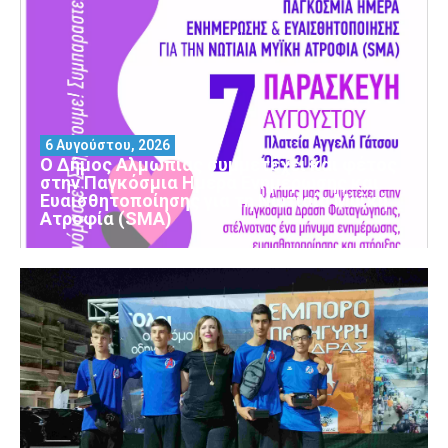
6 Αυγούστου, 2026
Ο Δήμος Αλμωπίας συμμετέχει και φέτος
στην Παγκόσμια Ημέρα Ενημέρωσης και
Ευαισθητοποίησης για τη Νωτιαία Μυϊκή
Ατροφία (SMA)