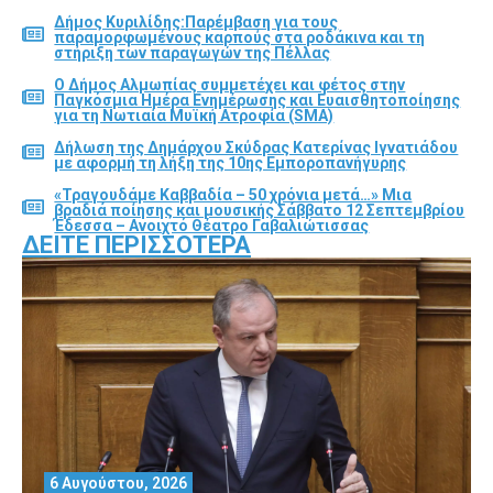
Δήμος Κυριλίδης:Παρέμβαση για τους
παραμορφωμένους καρπούς στα ροδάκινα και τη
στήριξη των παραγωγών της Πέλλας
Ο Δήμος Αλμωπίας συμμετέχει και φέτος στην
Παγκόσμια Ημέρα Ενημέρωσης και Ευαισθητοποίησης
για τη Νωτιαία Μυϊκή Ατροφία (SMA)
Δήλωση της Δημάρχου Σκύδρας Κατερίνας Ιγνατιάδου
με αφορμή τη λήξη της 10ης Εμποροπανήγυρης
«Τραγουδάμε Καββαδία – 50 χρόνια μετά…» Μια
βραδιά ποίησης και μουσικής Σάββατο 12 Σεπτεμβρίου
Έδεσσα – Ανοιχτό Θέατρο Γαβαλιώτισσας
ΔΕΊΤΕ ΠΕΡΙΣΣΌΤΕΡΑ
6 Αυγούστου, 2026