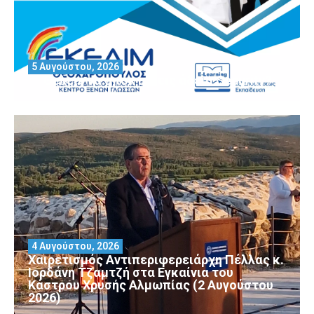
5 Αυγούστου, 2026
Θέλεις να αποκτήσεις άδεια Security?
4 Αυγούστου, 2026
Χαιρετισμός Αντιπεριφερειάρχη Πέλλας κ.
Ιορδάνη Τζαμτζή στα Εγκαίνια του
Κάστρου Χρυσής Αλμωπίας (2 Αυγούστου
2026)