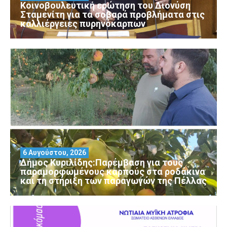
Κοινοβουλευτική ερώτηση του Διονύση
Σταμενίτη για τα σοβαρά προβλήματα στις
καλλιέργειες πυρηνόκαρπων
6 Αυγούστου, 2026
Δήμος Κυριλίδης:Παρέμβαση για τους
παραμορφωμένους καρπούς στα ροδάκινα
και τη στήριξη των παραγωγών της Πέλλας