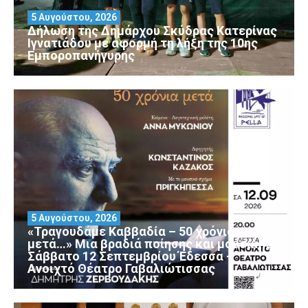
5 Αυγούστου, 2026
Δήλωση της Δημάρχου Σκύδρας Κατερίνας
Ιγνατιάδου με αφορμή τη λήξη της 10ης
Εμποροπανήγυρης
5 Αυγούστου, 2026
«Τραγουδάμε Καββαδία – 50 χρόνια
μετά…» Μια βραδιά ποίησης και μουσικής
Σάββατο 12 Σεπτεμβρίου Έδεσσα –
Ανοιχτό Θέατρο Γαβαλιώτισσας