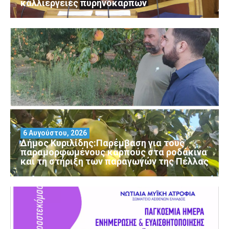
καλλιέργειες πυρηνόκαρπων
6 Αυγούστου, 2026
Δήμος Κυριλίδης:Παρέμβαση για τους
παραμορφωμένους καρπούς στα ροδάκινα
και τη στήριξη των παραγωγών της Πέλλας