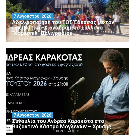
7 Αυγούστου, 2026
Αδελφοποίηση του ΕΟΣ Έδεσσας με τον
Ορειβατικό-Χιονοδρομικό Σύλλογο
“Kopaonik” Βελιγραδίου
7 Αυγούστου, 2026
Συναυλία του Ανδρέα Καρακότα στο
Βυζαντινό Κάστρο Μογλενών – Χρυσής