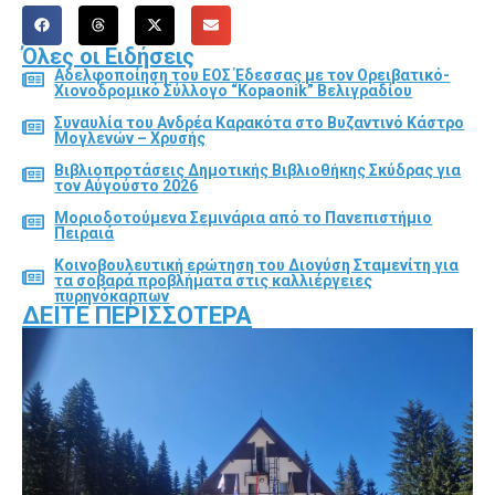
Όλες οι Ειδήσεις
Αδελφοποίηση του ΕΟΣ Έδεσσας με τον Ορειβατικό-
Χιονοδρομικό Σύλλογο “Kopaonik” Βελιγραδίου
Συναυλία του Ανδρέα Καρακότα στο Βυζαντινό Κάστρο
Μογλενών – Χρυσής
Βιβλιοπροτάσεις Δημοτικής Βιβλιοθήκης Σκύδρας για
τον Αύγούστο 2026
Μοριοδοτούμενα Σεμινάρια από το Πανεπιστήμιο
Πειραιά
Κοινοβουλευτική ερώτηση του Διονύση Σταμενίτη για
τα σοβαρά προβλήματα στις καλλιέργειες
πυρηνόκαρπων
ΔΕΊΤΕ ΠΕΡΙΣΣΌΤΕΡΑ