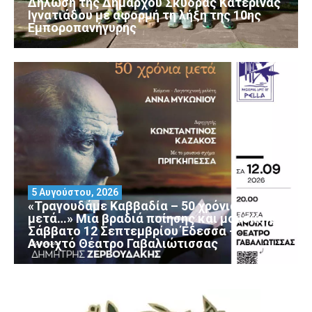
Δήλωση της Δημάρχου Σκύδρας Κατερίνας
Ιγνατιάδου με αφορμή τη λήξη της 10ης
Εμποροπανήγυρης
5 Αυγούστου, 2026
«Τραγουδάμε Καββαδία – 50 χρόνια
μετά…» Μια βραδιά ποίησης και μουσικής
Σάββατο 12 Σεπτεμβρίου Έδεσσα –
Ανοιχτό Θέατρο Γαβαλιώτισσας