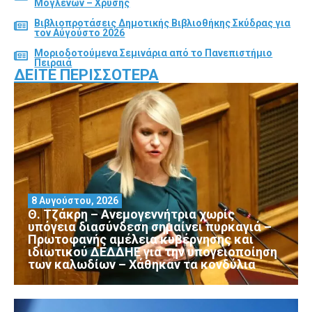
Μογλενών – Χρυσής
Βιβλιοπροτάσεις Δημοτικής Βιβλιοθήκης Σκύδρας για
τον Αύγούστο 2026
Μοριοδοτούμενα Σεμινάρια από το Πανεπιστήμιο
Πειραιά
ΔΕΊΤΕ ΠΕΡΙΣΣΌΤΕΡΑ
8 Αυγούστου, 2026
Θ. Τζάκρη – Ανεμογεννήτρια χωρίς
υπόγεια διασύνδεση σημαίνει πυρκαγιά –
Πρωτοφανής αμέλεια κυβέρνησης και
ιδιωτικού ΔΕΔΔΗΕ για την υπογειοποίηση
των καλωδίων – Χάθηκαν τα κονδύλια