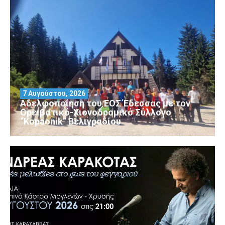
7 Αυγούστου, 2026
Αδελφοποίηση του ΕΟΣ Έδεσσας με τον
Ορειβατικό-Χιονοδρομικό Σύλλογο
“Kopaonik” Βελιγραδίου