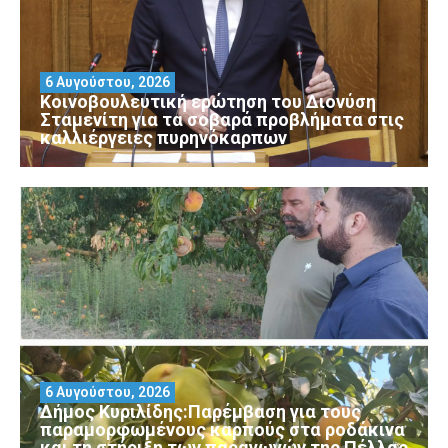
6 Αυγούστου, 2026
Κοινοβουλευτική ερώτηση του Διονύση
Σταμενίτη για τα σοβαρά προβλήματα στις
καλλιέργειες πυρηνόκαρπων
6 Αυγούστου, 2026
Δήμος Κυριλίδης:Παρέμβαση για τους
παραμορφωμένους καρπούς στα ροδάκινα
και τη στήριξη των παραγωγών της Πέλλας