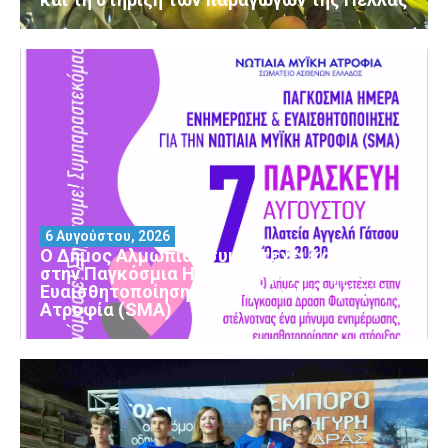
6 Αυγούστου, 2026
Ο Δήμος Αλμωπίας συμμετέχει και φέτος
στην Παγκόσμια Ημέρα Ενημέρωσης και
Ευαισθητοποίησης για τη Νωτιαία Μυϊκή
Ατροφία (SMA)