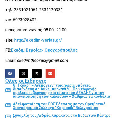
τηλ: 2331021061-2331120331
κιν: 6973928402
ώρες επικοινωνίας 08:00- 21:00
site:
http://ekedim-verias.gr/
FB:
Εκεδιμ Βεροίας- Θεοχαρόπουλος
Email:
ekedimtheoxas@gmail.com
Όλες οι Ειδήσεις
Θ. Τζάκρη – Ανεμογεννήτρια χωρίς υπόγεια
διασύνδεση σημαίνει πυρκαγιά – Πρωτοφανής
αμέλεια κυβέρνησης και ιδιωτικού ΔΕΔΔΗΕ για την
υπογειοποίηση των καλωδίων – Χάθηκαν τα κονδύλια
Αδελφοποίηση του ΕΟΣ Έδεσσας με τον Ορειβατικό-
Χιονοδρομικό Σύλλογο “Kopaonik” Βελιγραδίου
Συναυλία του Ανδρέα Καρακότα στο Βυζαντινό Κάστρο