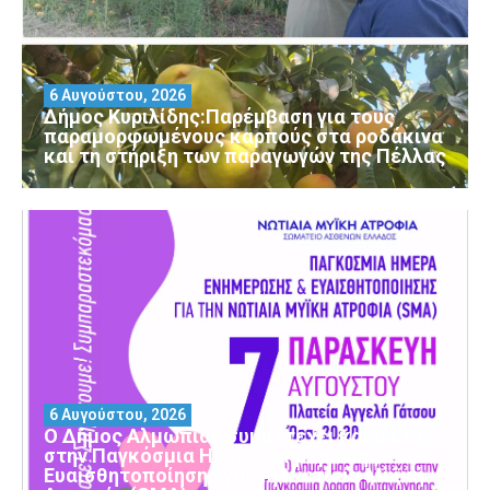
6 Αυγούστου, 2026
Δήμος Κυριλίδης:Παρέμβαση για τους
παραμορφωμένους καρπούς στα ροδάκινα
και τη στήριξη των παραγωγών της Πέλλας
6 Αυγούστου, 2026
Ο Δήμος Αλμωπίας συμμετέχει και φέτος
στην Παγκόσμια Ημέρα Ενημέρωσης και
Ευαισθητοποίησης για τη Νωτιαία Μυϊκή