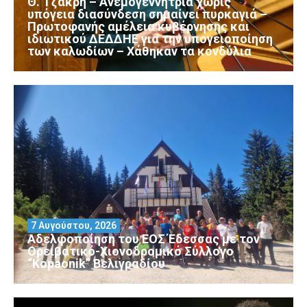
Θ. Τζάκρη – Ανεμογεννήτρια χωρίς
υπόγεια διασύνδεση σημαίνει πυρκαγιά –
Πρωτοφανής αμέλεια κυβέρνησης και
ιδιωτικού ΔΕΔΔΗΕ για την υπογειοποίηση
των καλωδίων – Χάθηκαν τα κονδύλια
7 Αυγούστου, 2026
Αδελφοποίηση του ΕΟΣ Έδεσσας με τον
Ορειβατικό-Χιονοδρομικό Σύλλογο
“Kopaonik” Βελιγραδίου