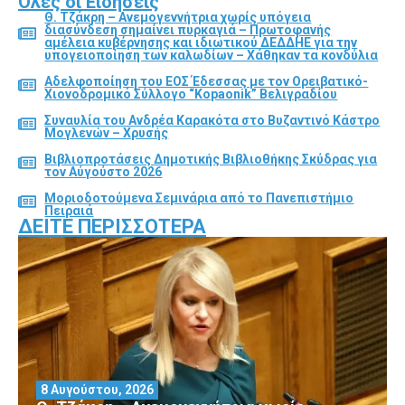
Όλες οι Ειδήσεις
Θ. Τζάκρη – Ανεμογεννήτρια χωρίς υπόγεια
διασύνδεση σημαίνει πυρκαγιά – Πρωτοφανής
αμέλεια κυβέρνησης και ιδιωτικού ΔΕΔΔΗΕ για την
υπογειοποίηση των καλωδίων – Χάθηκαν τα κονδύλια
Αδελφοποίηση του ΕΟΣ Έδεσσας με τον Ορειβατικό-
Χιονοδρομικό Σύλλογο “Kopaonik” Βελιγραδίου
Συναυλία του Ανδρέα Καρακότα στο Βυζαντινό Κάστρο
Μογλενών – Χρυσής
Βιβλιοπροτάσεις Δημοτικής Βιβλιοθήκης Σκύδρας για
τον Αύγούστο 2026
Μοριοδοτούμενα Σεμινάρια από το Πανεπιστήμιο
Πειραιά
ΔΕΊΤΕ ΠΕΡΙΣΣΌΤΕΡΑ
8 Αυγούστου, 2026