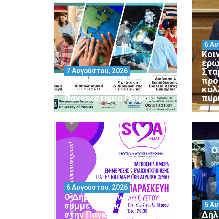
6 Αυ
Κοι
ερώ
Στα
7 Αυγούστου, 2026
Μοριοδοτούμενα
προ
Σεμινάρια από το
καλ
Πανεπιστήμιο Πειραιά
πυρ
6 Αυγούστου, 2026
Ο Δήμος Αλμωπίας
συμμετέχει και φέτος
5 Αυ
στην Παγκόσμια Ημέρα
Δήλ