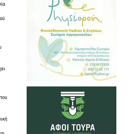
σία
ού
υ
χει
 που
μική
αι