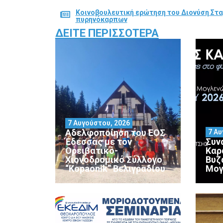
Κοινοβουλευτική ερώτηση του Διονύση Στα
πυρηνόκαρπων
ΔΕΊΤΕ ΠΕΡΙΣΣΌΤΕΡΑ
7 Αυγούστου, 2026
Αδελφοποίηση του ΕΟΣ
7 Αυ
Έδεσσας με τον
Συν
Ορειβατικό-
Καρ
Χιονοδρομικό Σύλλογο
Βυζ
“Kopaonik” Βελιγραδίου
Μογ