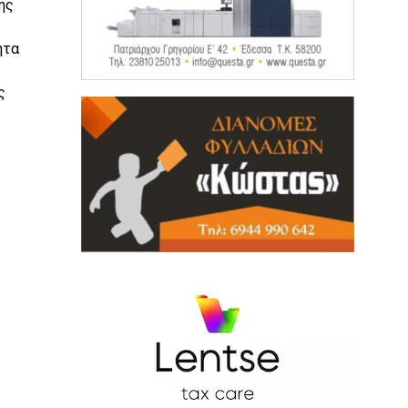
ης
ητα
ς