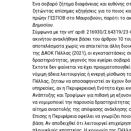
Ένα σοβαρό ζήτημα διαφάνειας και ευθύνης σ
ζητώντας επίσημες εξηγήσεις για το ποιος κα
πρώην ΓΕΣΠΟΒ στο Μαυροβούνι, παρότι το ακί
Δημοσίου.
Σύμφωνα με την υπ’ αριθ. 216930/Σ.64319/2
ακινήτου ανακλήθηκε βάσει του άρθρου 10 του
αποτελέσματα χωρίς να απαιτείται άλλη διοι
της ΔΑΟΚ Πέλλας (2021), οι εγκαταστάσεις συ
δραστηριότητας, γεγονός που εγείρει σοβαρά
Έκτοτε δεν φαίνεται να έχει πραγματοποιηθεί
νόμιμη άδεια λειτουργίας ή ενεργή μίσθωση 
Πέλλας, ζηταω να αποσαφηνιστεί αν έχουν δοθ
υπηρεσίες, αν η Περιφερειακή Ενότητα έχει ε
Ανάπτυξης και Τροφίμων για πιθανή μη εξουσι
να νομιμοποιεί την παρουσία δραστηριότητας 
αίτημα αναστολής της απόφασης ανάκλησης σ
Επισης η Περιφέρεια οφείλει να γνωρίζει ποιο
βάση. Αν αποδειχθεί ότι λειτουργεί επιχείρη
πλημμελούς εποπτείας. Η κοινωνία της Πέλλας