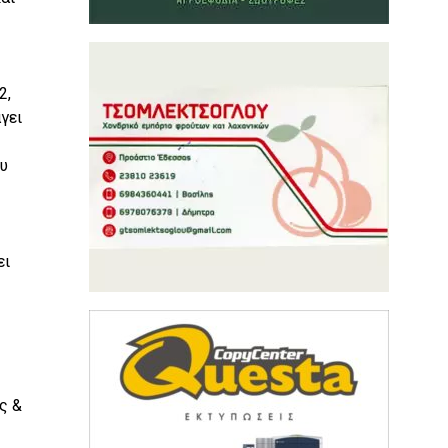
2,
γει
υ
ει
ς &