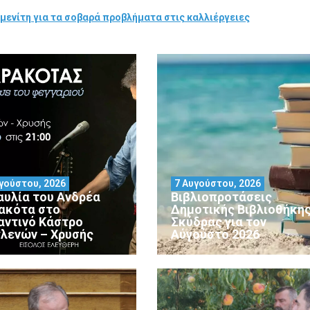
μενίτη για τα σοβαρά προβλήματα στις καλλιέργειες
γούστου, 2026
7 Αυγούστου, 2026
αυλία του Ανδρέα
Βιβλιοπροτάσεις
ακότα στο
Δημοτικής Βιβλιοθήκη
αντινό Κάστρο
Σκύδρας για τον
λενών – Χρυσής
Αύγούστο 2026