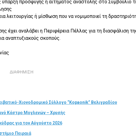
ας ύπαρξη προσφυγής ή αιτήματος αναστολής στο Συμβούλιο τ
λησης
εια λειτουργίας ή μίσθωση που να νομιμοποιεί τη δραστηριότ
σης έχει αναλάβει η Περιφέρεια Πέλλας για τη διασφάλιση τη
για αναπτυξιακούς σκοπούς.
νίας
ΔΙΑΦΗΜΙΣΗ
ιβατικό-Χιονοδρομικό Σύλλογο “Kopaonik” Βελιγραδίου
τινό Κάστρο Μογλενών – Χρυσής
κύδρας για τον Αύγούστο 2026
στήμιο Πειραιά