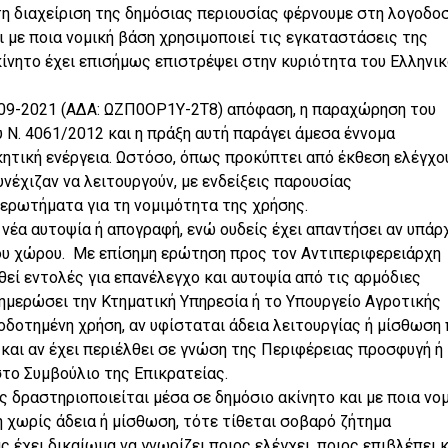
τη διαχείριση της δημόσιας περιουσίας φέρνουμε στη λογοδο
ι με ποια νομική βάση χρησιμοποιεί τις εγκαταστάσεις της
νητο έχει επισήμως επιστρέψει στην κυριότητα του Ελληνικ
3-09-2021 (ΑΔΑ: ΩΖΠ0ΟΡ1Υ-2Τ8) απόφαση, η παραχώρηση του
 Ν. 4061/2012 και η πράξη αυτή παράγει άμεσα έννομα
κητική ενέργεια. Ωστόσο, όπως προκύπτει από έκθεση ελέγχο
νέχιζαν να λειτουργούν, με ενδείξεις παρουσίας
 ερωτήματα για τη νομιμότητα της χρήσης.
 νέα αυτοψία ή απογραφή, ενώ ουδείς έχει απαντήσει αν υπάρ
του χώρου. Με επίσημη ερώτηση προς τον Αντιπεριφερειάρχη
εί εντολές για επανέλεγχο και αυτοψία από τις αρμόδιες
νημερώσει την Κτηματική Υπηρεσία ή το Υπουργείο Αγροτικής
οδοτημένη χρήση, αν υφίσταται άδεια λειτουργίας ή μίσθωση
και αν έχει περιέλθει σε γνώση της Περιφέρειας προσφυγή ή
το Συμβούλιο της Επικρατείας.
ς δραστηριοποιείται μέσα σε δημόσιο ακίνητο και με ποια νο
ση χωρίς άδεια ή μίσθωση, τότε τίθεται σοβαρό ζήτημα
 έχει δικαίωμα να γνωρίζει ποιος ελέγχει, ποιος επιβλέπει κ