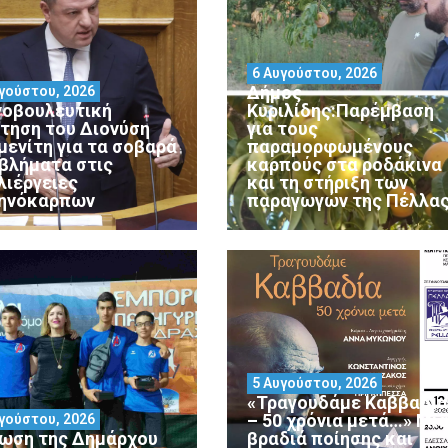
6 Αυγούστου, 2026
Δήμος
γούστου, 2026
νοβουλευτική
Κυριλίδης:Παρέμβαση
τηση του Διονύση
για τους
μενίτη για τα σοβαρά
παραμορφωμένους
βλήματα στις
καρπούς στα ροδάκινα
λιέργειες
και τη στήριξη των
ηνόκαρπων
παραγωγών της Πέλλα
5 Αυγούστου, 2026
«Τραγουδάμε Καββαδία
– 50 χρόνια μετά…» Μι
γούστου, 2026
ωση της Δημάρχου
βραδιά ποίησης και