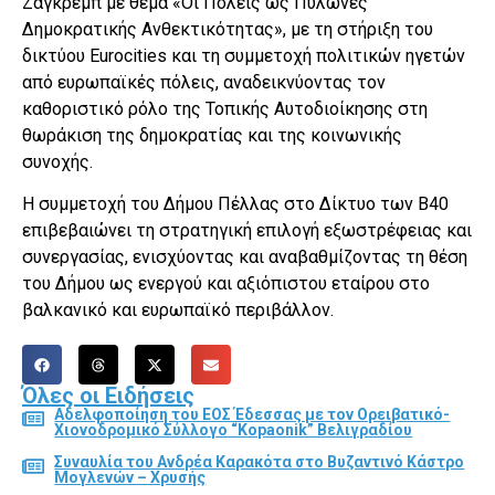
Ζάγκρεμπ με θέμα «Οι Πόλεις ως Πυλώνες
Δημοκρατικής Ανθεκτικότητας», με τη στήριξη του
δικτύου Eurocities και τη συμμετοχή πολιτικών ηγετών
από ευρωπαϊκές πόλεις, αναδεικνύοντας τον
καθοριστικό ρόλο της Τοπικής Αυτοδιοίκησης στη
θωράκιση της δημοκρατίας και της κοινωνικής
συνοχής.
Η συμμετοχή του Δήμου Πέλλας στο Δίκτυο των Β40
επιβεβαιώνει τη στρατηγική επιλογή εξωστρέφειας και
συνεργασίας, ενισχύοντας και αναβαθμίζοντας τη θέση
του Δήμου ως ενεργού και αξιόπιστου εταίρου στο
βαλκανικό και ευρωπαϊκό περιβάλλον.
Όλες οι Ειδήσεις
Αδελφοποίηση του ΕΟΣ Έδεσσας με τον Ορειβατικό-
Χιονοδρομικό Σύλλογο “Kopaonik” Βελιγραδίου
Συναυλία του Ανδρέα Καρακότα στο Βυζαντινό Κάστρο
Μογλενών – Χρυσής