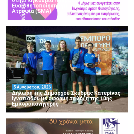
στην Παγκόσμια Ημέρα Ενημέρωσης και
Ευαισθητοποίησης για τη Νωτιαία Μυϊκή
Ατροφία (SMA)
5 Αυγούστου, 2026
Δήλωση της Δημάρχου Σκύδρας Κατερίνας
Ιγνατιάδου με αφορμή τη λήξη της 10ης
Εμποροπανήγυρης