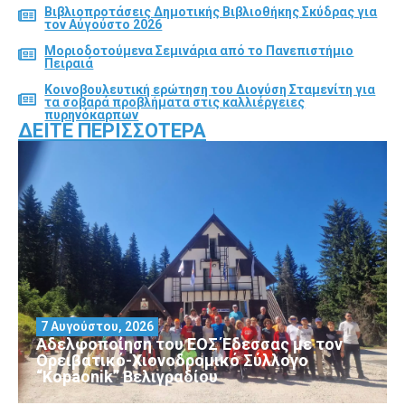
Βιβλιοπροτάσεις Δημοτικής Βιβλιοθήκης Σκύδρας για
τον Αύγούστο 2026
Μοριοδοτούμενα Σεμινάρια από το Πανεπιστήμιο
Πειραιά
Κοινοβουλευτική ερώτηση του Διονύση Σταμενίτη για
τα σοβαρά προβλήματα στις καλλιέργειες
πυρηνόκαρπων
ΔΕΊΤΕ ΠΕΡΙΣΣΌΤΕΡΑ
7 Αυγούστου, 2026
Αδελφοποίηση του ΕΟΣ Έδεσσας με τον
Ορειβατικό-Χιονοδρομικό Σύλλογο
“Kopaonik” Βελιγραδίου