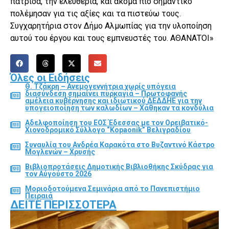
πατρίδα, την ελευθερία, και ακόμα πιο σημαντικό
πολέμησαν για τις αξίες και τα πιστεύω τους.
Συγχαρητήρια στον Δήμο Αλμωπίας για την υλοποίηση
αυτού του έργου και τους εμπνευστές του. ΑΘΑΝΑΤΟΙ»
Όλες οι Ειδήσεις
Θ. Τζάκρη – Ανεμογεννήτρια χωρίς υπόγεια
διασύνδεση σημαίνει πυρκαγιά – Πρωτοφανής
αμέλεια κυβέρνησης και ιδιωτικού ΔΕΔΔΗΕ για την
υπογειοποίηση των καλωδίων – Χάθηκαν τα κονδύλια
Αδελφοποίηση του ΕΟΣ Έδεσσας με τον Ορειβατικό-
Χιονοδρομικό Σύλλογο “Kopaonik” Βελιγραδίου
Συναυλία του Ανδρέα Καρακότα στο Βυζαντινό Κάστρο
Μογλενών – Χρυσής
Βιβλιοπροτάσεις Δημοτικής Βιβλιοθήκης Σκύδρας για
τον Αύγούστο 2026
Μοριοδοτούμενα Σεμινάρια από το Πανεπιστήμιο
Πειραιά
ΔΕΊΤΕ ΠΕΡΙΣΣΌΤΕΡΑ