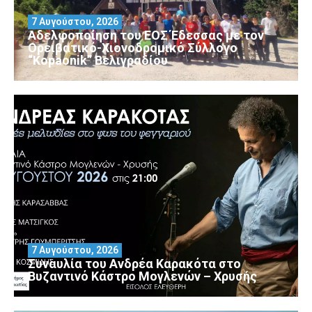
7 Αυγούστου, 2026
Αδελφοποίηση του ΕΟΣ Έδεσσας με τον
Ορειβατικό-Χιονοδρομικό Σύλλογο
“Kopaonik” Βελιγραδίου
7 Αυγούστου, 2026
Συναυλία του Ανδρέα Καρακότα στο
Βυζαντινό Κάστρο Μογλενών – Χρυσής