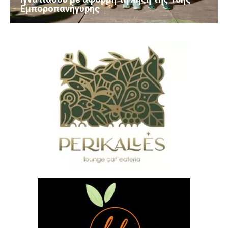
Εμποροπανήγυρης