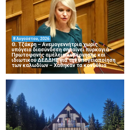
8 Αυγούστου, 2026
Θ. Τζάκρη – Ανεμογεννήτρια χωρίς
υπόγεια διασύνδεση σημαίνει πυρκαγιά –
Πρωτοφανής αμέλεια κυβέρνησης και
ιδιωτικού ΔΕΔΔΗΕ για την υπογειοποίηση
των καλωδίων – Χάθηκαν τα κονδύλια