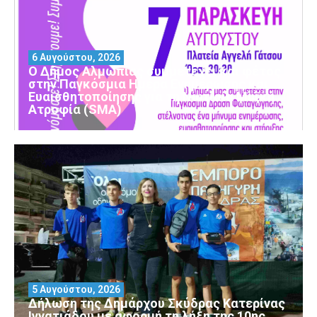
6 Αυγούστου, 2026
Ο Δήμος Αλμωπίας συμμετέχει και φέτος
στην Παγκόσμια Ημέρα Ενημέρωσης και
Ευαισθητοποίησης για τη Νωτιαία Μυϊκή
Ατροφία (SMA)
5 Αυγούστου, 2026
Δήλωση της Δημάρχου Σκύδρας Κατερίνας
Ιγνατιάδου με αφορμή τη λήξη της 10ης