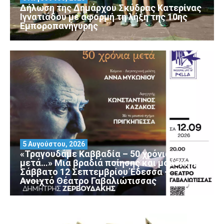
Δήλωση της Δημάρχου Σκύδρας Κατερίνας
Ιγνατιάδου με αφορμή τη λήξη της 10ης
Εμποροπανήγυρης
5 Αυγούστου, 2026
«Τραγουδάμε Καββαδία – 50 χρόνια
μετά…» Μια βραδιά ποίησης και μουσικής
Σάββατο 12 Σεπτεμβρίου Έδεσσα –
Ανοιχτό Θέατρο Γαβαλιώτισσας