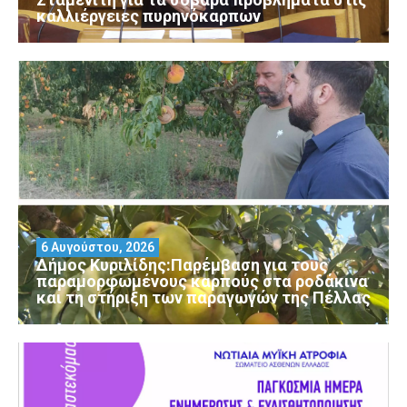
καλλιέργειες πυρηνόκαρπων
6 Αυγούστου, 2026
Δήμος Κυριλίδης:Παρέμβαση για τους
παραμορφωμένους καρπούς στα ροδάκινα
και τη στήριξη των παραγωγών της Πέλλας