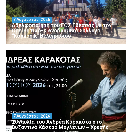
7 Αυγούστου, 2026
Αδελφοποίηση του ΕΟΣ Έδεσσας με τον
Ορειβατικό-Χιονοδρομικό Σύλλογο
“Kopaonik” Βελιγραδίου
7 Αυγούστου, 2026
Συναυλία του Ανδρέα Καρακότα στο
Βυζαντινό Κάστρο Μογλενών – Χρυσής