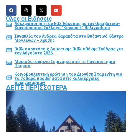
Όλες οι Ειδήσεις
Αδελφοποίηση του ΕΟΣ Έδεσσας με τον Ορειβατικό-
Χιονοδρομικό Σύλλογο “Kopaonik” Βελιγραδίου
Συναυλία του Ανδρέα Καρακότα στο Βυζαντινό Κάστρο
Μογλενών – Χρυσής
Βιβλιοπροτάσεις Δημοτικής Βιβλιοθήκης Σκύδρας για
τον Αύγούστο 2026
Μοριοδοτούμενα Σεμινάρια από το Πανεπιστήμιο
Πειραιά
Κοινοβουλευτική ερώτηση του Διονύση Σταμενίτη για
τα σοβαρά προβλήματα στις καλλιέργειες
πυρηνόκαρπων
ΔΕΊΤΕ ΠΕΡΙΣΣΌΤΕΡΑ