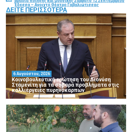
βραδιά ποίησης και μουσικής Σάββατο 12 Σεπτεμβρίου
Έδεσσα – Ανοιχτό Θέατρο Γαβαλιώτισσας
ΔΕΊΤΕ ΠΕΡΙΣΣΌΤΕΡΑ
6 Αυγούστου, 2026
Κοινοβουλευτική ερώτηση του Διονύση
Σταμενίτη για τα σοβαρά προβλήματα στις
καλλιέργειες πυρηνόκαρπων