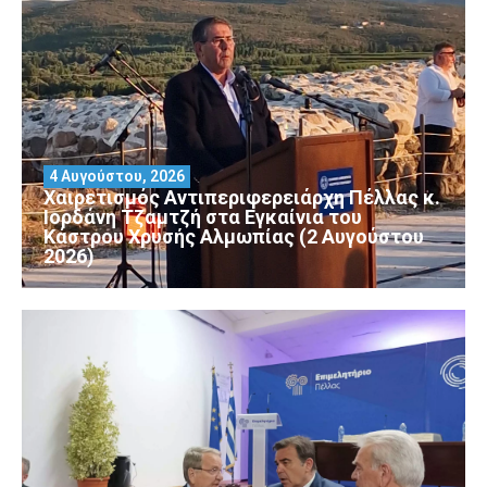
4 Αυγούστου, 2026
Χαιρετισμός Αντιπεριφερειάρχη Πέλλας κ.
Ιορδάνη Τζαμτζή στα Εγκαίνια του
Κάστρου Χρυσής Αλμωπίας (2 Αυγούστου
2026)