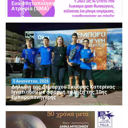
Ευαισθητοποίησης για τη Νωτιαία Μυϊκή
Ατροφία (SMA)
5 Αυγούστου, 2026
Δήλωση της Δημάρχου Σκύδρας Κατερίνας
Ιγνατιάδου με αφορμή τη λήξη της 10ης
Εμποροπανήγυρης