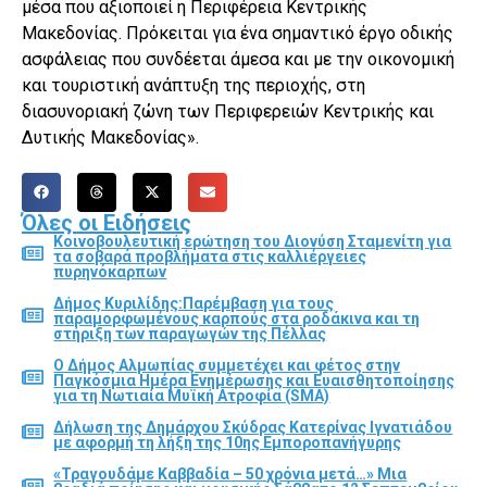
μέσα που αξιοποιεί η Περιφέρεια Κεντρικής
Μακεδονίας. Πρόκειται για ένα σημαντικό έργο οδικής
ασφάλειας που συνδέεται άμεσα και με την οικονομική
και τουριστική ανάπτυξη της περιοχής, στη
διασυνοριακή ζώνη των Περιφερειών Κεντρικής και
Δυτικής Μακεδονίας».
Όλες οι Ειδήσεις
Κοινοβουλευτική ερώτηση του Διονύση Σταμενίτη για
τα σοβαρά προβλήματα στις καλλιέργειες
πυρηνόκαρπων
Δήμος Κυριλίδης:Παρέμβαση για τους
παραμορφωμένους καρπούς στα ροδάκινα και τη
στήριξη των παραγωγών της Πέλλας
Ο Δήμος Αλμωπίας συμμετέχει και φέτος στην
Παγκόσμια Ημέρα Ενημέρωσης και Ευαισθητοποίησης
για τη Νωτιαία Μυϊκή Ατροφία (SMA)
Δήλωση της Δημάρχου Σκύδρας Κατερίνας Ιγνατιάδου
με αφορμή τη λήξη της 10ης Εμποροπανήγυρης
«Τραγουδάμε Καββαδία – 50 χρόνια μετά…» Μια